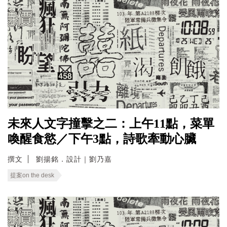
未來人文字撞擊之二：上午11點，菜單
喚醒食慾／下午3點，詩歌牽動心臟
撰文
劉揚銘．設計｜劉乃嘉
提案on the desk