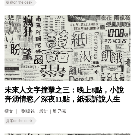
提案on the desk
未來人文字撞擊之三：晚上8點，小說
奔湧情慾／深夜11點，紙張訴說人生
撰文
劉揚銘．設計｜劉乃嘉
提案on the desk