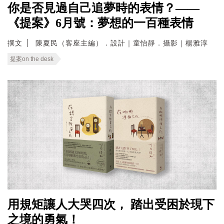
你是否見過自己追夢時的表情？——
《提案》6月號：夢想的一百種表情
撰文
陳夏民（客座主編）．設計｜童怡靜．攝影｜楊雅淳
提案on the desk
用規矩讓人大哭四次， 踏出受困於現下
之境的勇氣！