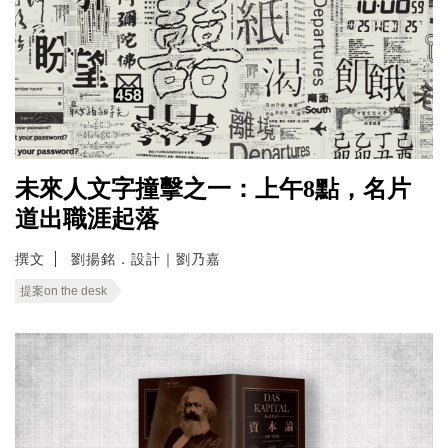
未來人文字撞擊之一：上午8點，名片
道出職涯起落
撰文
劉揚銘．設計｜劉乃嘉
提案on the desk