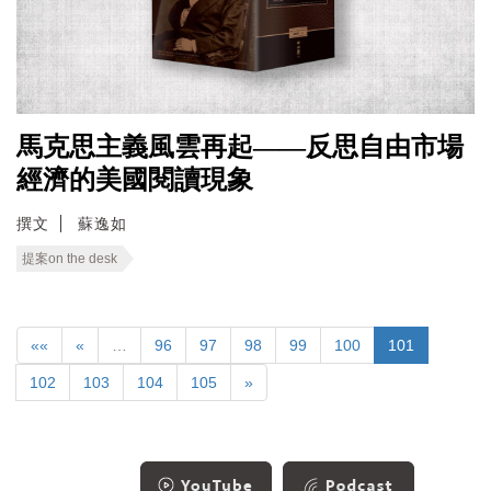
馬克思主義風雲再起——反思自由市場
經濟的美國閱讀現象
撰文
蘇逸如
提案on the desk
««
«
…
96
97
98
99
100
101
102
103
104
105
»