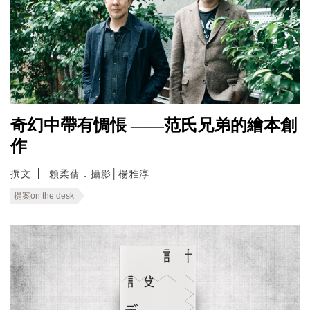
奇幻中帶有惆悵 ——范氏兄弟的繪本創
作
撰文
賴柔蒨．攝影│楊雅淳
提案on the desk