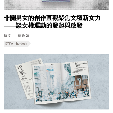
非關男女的創作直觀聚焦文壇新女力
——談女權運動的發起與啟發
撰文
蘇逸如
提案on the desk