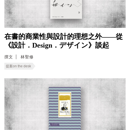
在書的商業性與設計的理想之外——從
《設計．Design．デザイン》談起
撰文
林聖修
提案on the desk