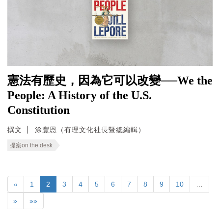
憲法有歷史，因為它可以改變──We the
People: A History of the U.S.
Constitution
撰文
涂豐恩（有理文化社長暨總編輯）
提案on the desk
«
1
2
3
4
5
6
7
8
9
10
…
»
»»