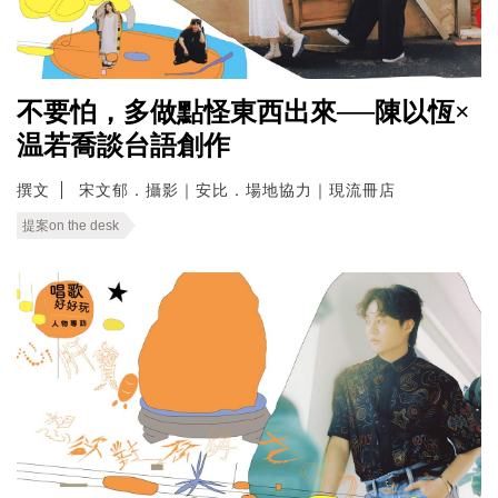
不要怕，多做點怪東西出來──陳以恆×
温若喬談台語創作
撰文
宋文郁．攝影｜安比．場地協力｜現流冊店
提案on the desk