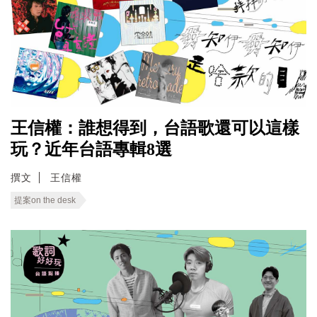
王信權：誰想得到，台語歌還可以這樣
玩？近年台語專輯8選
撰文
王信權
提案on the desk