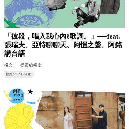
「彼段，唱入我心內ê歌詞。」──feat.
張瑞夫、亞特聊聊天、阿愷之聲、阿銘
講台語
撰文
提案編輯室
提案on the desk