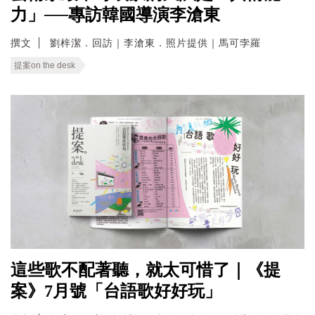
力」──專訪韓國導演李滄東
撰文
劉梓潔．回訪｜李滄東．照片提供｜馬可孛羅
提案on the desk
這些歌不配著聽，就太可惜了｜《提
案》7月號「台語歌好好玩」