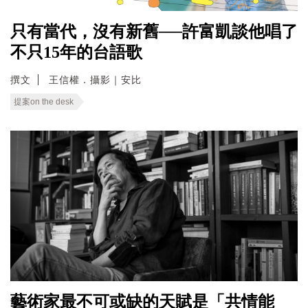
只有當代，沒有新舊──許富凱談他唱了
不只15年的台語歌
撰文
王信權．攝影｜安比
提案on the desk
藝術家最不可或缺的天賦是「共情能