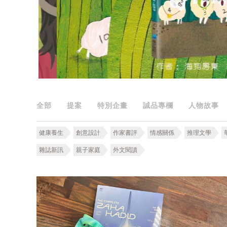
全部
提案
特別企畫
誠品專欄
人物故事
健康養生
創意設計
作家書評
情感關係
推理文學
雜誌新訊
親子家庭
外文閱讀