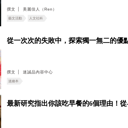
撰文
美麗佳人（Ren）
藝文活動
人文社科
從一次次的失敗中，探索獨一無二的優
撰文
迷誠品內容中心
迷繪本
最新研究指出你該吃早餐的6個理由！