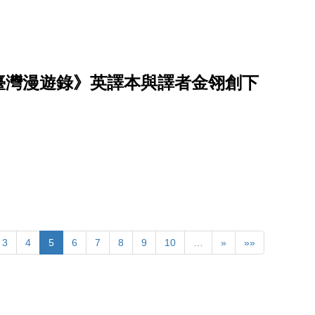
臺灣漫遊錄》英譯本與譯者金翎創下
3
4
5
6
7
8
9
10
…
»
»»