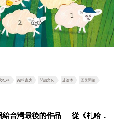
文社科
編輯書房
閱讀文化
迷繪本
圖像閱讀
留給台灣最後的作品──從《札哈．