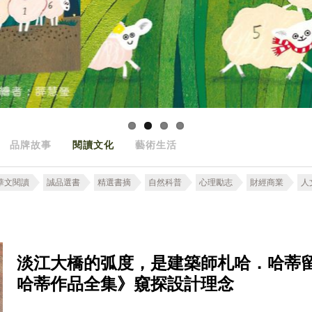
品牌故事
閱讀文化
藝術生活
華文閱讀
誠品選書
精選書摘
自然科普
心理勵志
財經商業
人
淡江大橋的弧度，是建築師札哈．哈蒂
哈蒂作品全集》窺探設計理念