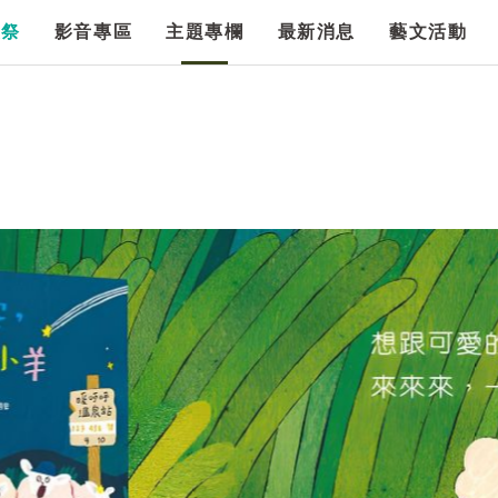
漫祭
影音專區
主題專欄
最新消息
藝文活動