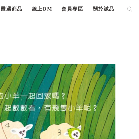
嚴選商品
線上DM
會員專區
關於誠品