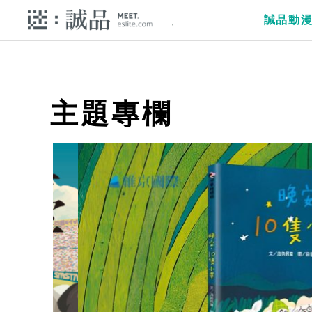
誠品動
主題專欄