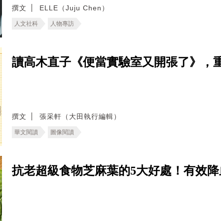
撰文
ELLE（Juju Chen）
人文社科
人物專訪
讀高木直子《便當實驗室又開張了》，
撰文
張采軒（大田執行編輯）
華文閱讀
圖像閱讀
抗老超級食物芝麻葉的5大好處！有效