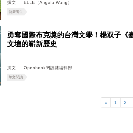
撰文
ELLE（Angela Wang）
健康養生
勇奪國際布克獎的台灣文學！楊双子《
文壇的嶄新歷史
撰文
Openbook閱讀誌編輯部
華文閱讀
«
1
2