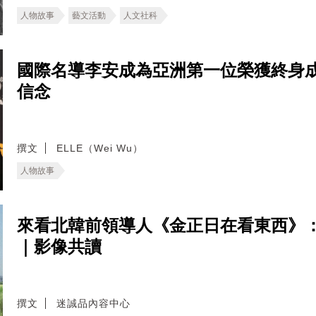
人物故事
藝文活動
人文社科
國際名導李安成為亞洲第一位榮獲終身
信念
撰文
ELLE（Wei Wu）
人物故事
來看北韓前領導人《金正日在看東西》
｜影像共讀
撰文
迷誠品內容中心