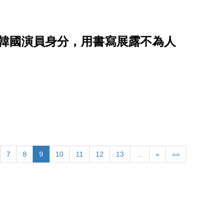
脫韓國演員身分，用書寫展露不為人
7
8
9
10
11
12
13
…
»
»»