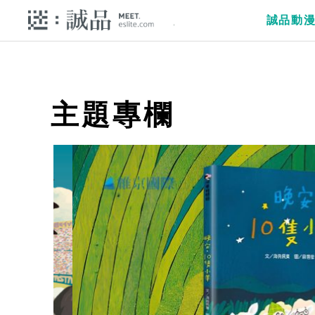
誠品動
主題專欄