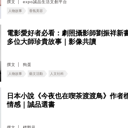
撰文
expo誠品生活文創平台
人物故事
香氛美容
電影愛好者必看：劇照攝影師劉振祥新
多位大師珍貴故事｜影像共讀
撰文
狗蛋
人物故事
藝文活動
人文社科
日本小說《今夜也在喫茶渡渡鳥》作者
情感｜誠品選書
撰文
標野凪