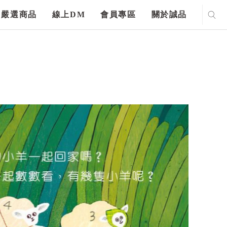
嚴選商品
線上DM
會員專區
關於誠品