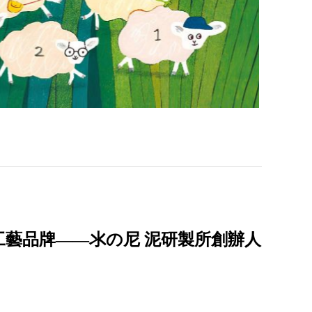
藝品牌——氺の尼 泥研製所創辦人