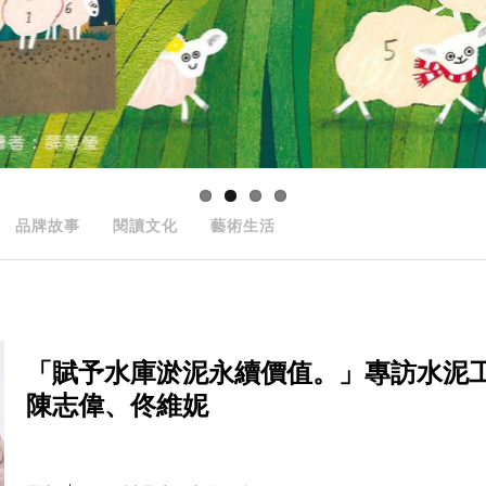
品牌故事
閱讀文化
藝術生活
「賦予水庫淤泥永續價值。」專訪水泥工
陳志偉、佟維妮