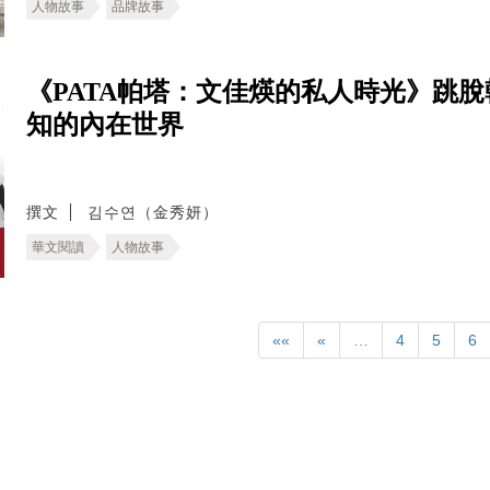
人物故事
品牌故事
《PATA帕塔：文佳煐的私人時光》跳
知的內在世界
撰文
김수연（金秀妍）
華文閱讀
人物故事
««
«
…
4
5
6