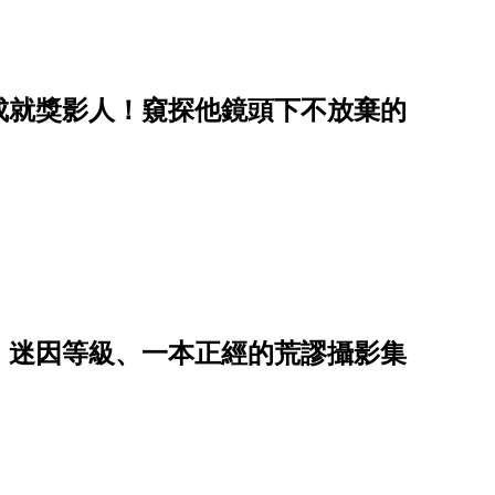
成就獎影人！窺探他鏡頭下不放棄的
：迷因等級、一本正經的荒謬攝影集