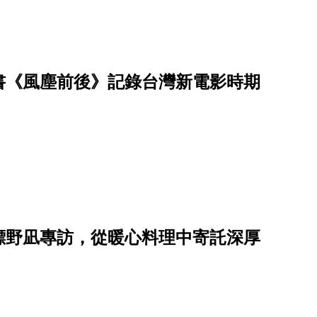
書《風塵前後》記錄台灣新電影時期
標野凪專訪，從暖心料理中寄託深厚