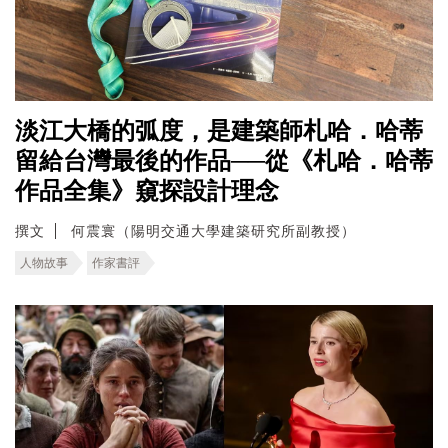
淡江大橋的弧度，是建築師札哈．哈蒂
留給台灣最後的作品──從《札哈．哈蒂
作品全集》窺探設計理念
撰文
何震寰（陽明交通大學建築研究所副教授）
人物故事
作家書評