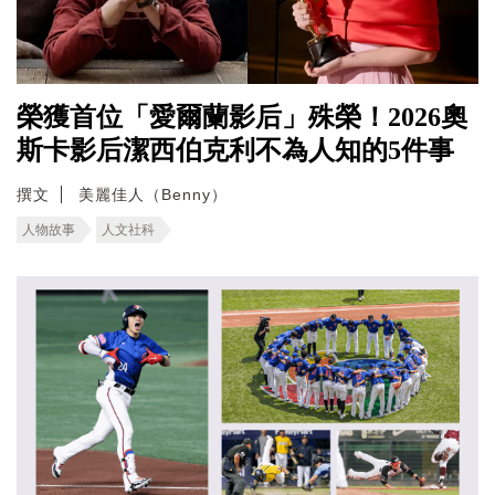
榮獲首位「愛爾蘭影后」殊榮！2026奧
斯卡影后潔西伯克利不為人知的5件事
撰文
美麗佳人（Benny）
人物故事
人文社科