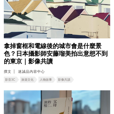
拿掉窗框和電線後的城市會是什麼景
色？日本攝影師安藤瑠美拍出意想不到
的東京｜影像共讀
撰文
迷誠品內容中心
影音3C
旅遊文化
人物故事
影像共讀