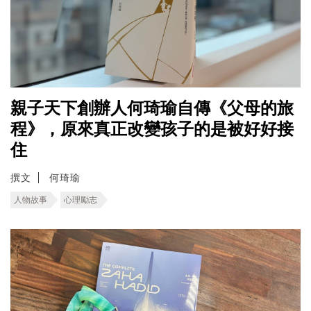
親子天下創辦人何琦瑜自傳《父母的旅
程》，原來真正改變孩子的是被好好接
住
撰文
何琦瑜
人物故事
心理勵志