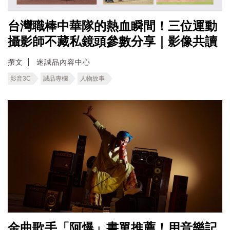
台灣職棒中華隊的熱血瞬間！三位運動
攝影師不藏私鏡頭參數分享｜影像共讀
撰文
迷誠品內容中心
影音3C
誠品專欄
人物故事
金曲歌手「阿爆」書單推薦！用音樂記