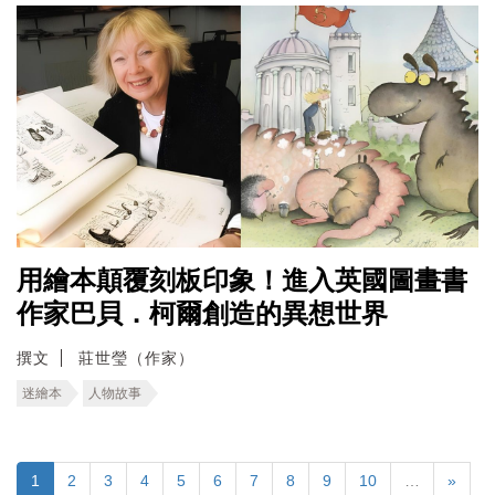
用繪本顛覆刻板印象！進入英國圖畫書
作家巴貝．柯爾創造的異想世界
撰文
莊世瑩（作家）
迷繪本
人物故事
1
2
3
4
5
6
7
8
9
10
…
»