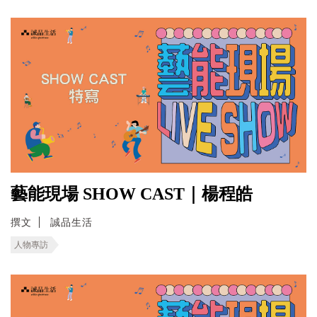
藝能現場 SHOW CAST｜楊程皓
撰文
誠品生活
人物專訪