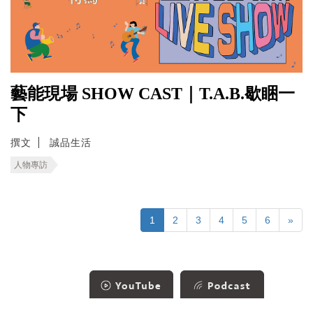
藝能現場 SHOW CAST｜T.A.B.歇睏一
下
撰文
誠品生活
人物專訪
1
2
3
4
5
6
»