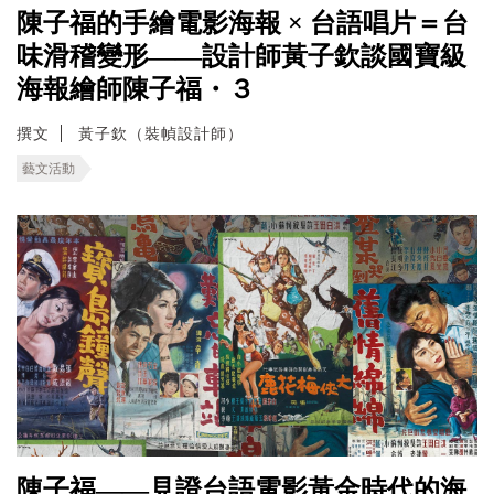
陳子福的手繪電影海報 × 台語唱片＝台
味滑稽變形——設計師黃子欽談國寶級
海報繪師陳子福・３
撰文
黃子欽（裝幀設計師）
藝文活動
陳子福——見證台語電影黃金時代的海