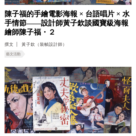
陳子福的手繪電影海報 × 台語唱片 × 水
手情節——設計師黃子欽談國寶級海報
繪師陳子福・２
撰文
黃子欽（裝幀設計師）
藝文活動