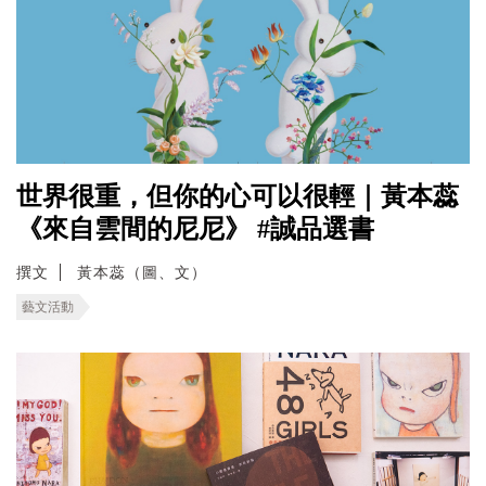
世界很重，但你的心可以很輕｜黃本蕊
《來自雲間的尼尼》 #誠品選書
撰文
黃本蕊（圖、文）
藝文活動