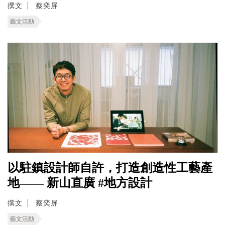
撰文
蔡奕屏
藝文活動
以駐鎮設計師自許，打造創造性工藝產
地—— 新山直廣 #地方設計
撰文
蔡奕屏
藝文活動