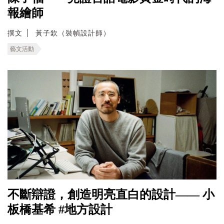
報繪師
撰文
黃子欽（裝幀設計師）
藝文活動
不斷辯證，創造明亮直白的設計—— 小
板橋基希 #地方設計