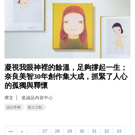
凝視我眼神裡的餘溫，足夠撐起一生；
奈良美智30年創作集大成，抓緊了人心
的孤獨與釋懷
撰文
迷誠品內容中心
誠品專欄
藝文活動
««
«
…
27
28
29
30
31
32
33