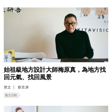
始祖級地方設計大師梅原真，為地方找
回元氣、找回風景
撰文
蔡奕屏
藝文活動