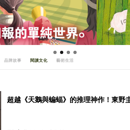
品牌故事
閱讀文化
藝術生活
超越《天鵝與蝙蝠》的推理神作！東野