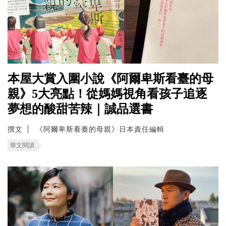
本屋大賞入圍小說《阿爾卑斯看臺的母
親》5大亮點！從媽媽視角看孩子追逐
夢想的酸甜苦辣｜誠品選書
撰文
《阿爾卑斯看臺的母親》日本責任編輯
華文閱讀