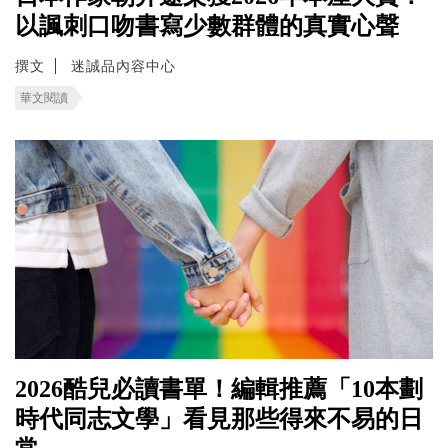
以諷刺口吻書寫少數群體的真實心聲
撰文
迷誠品內容中心
華文閱讀
2026酷兒必讀書單！編輯推薦「10本劃
時代同志文學」看見那些得來不易的日