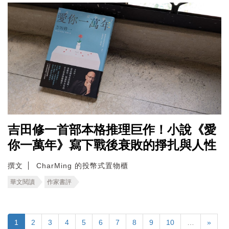
吉田修一首部本格推理巨作！小說《愛
你一萬年》寫下戰後衰敗的掙扎與人性
撰文
CharMing 的投幣式置物櫃
華文閱讀
作家書評
1
2
3
4
5
6
7
8
9
10
…
»