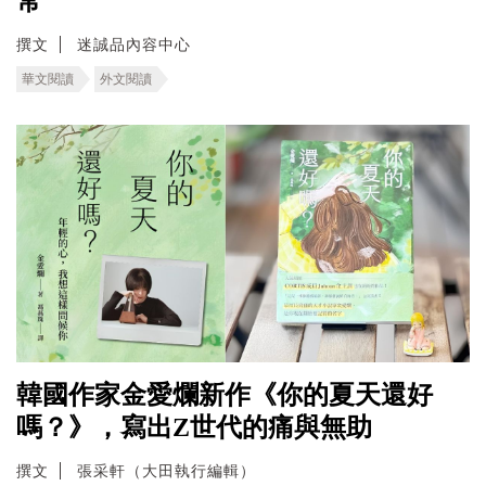
常
撰文
迷誠品內容中心
華文閱讀
外文閱讀
韓國作家金愛爛新作《你的夏天還好
嗎？》，寫出Z世代的痛與無助
撰文
張采軒（大田執行編輯）