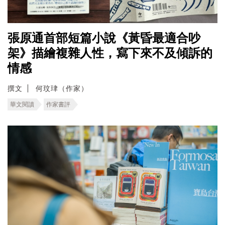
張原通首部短篇小說《黃昏最適合吵
架》描繪複雜人性，寫下來不及傾訴的
情感
撰文
何玟珒（作家）
華文閱讀
作家書評