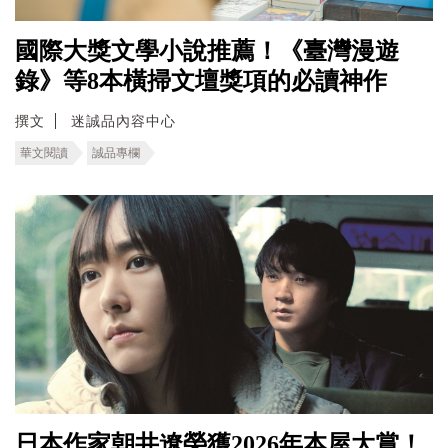
國際大獎文學小說推薦！《臺灣漫遊
錄》等8本橫掃文壇獎項的必讀神作
撰文
迷誠品內容中心
華文閱讀
誠品專欄
日本作家朝井遼榮獲2026年本屋大賞！