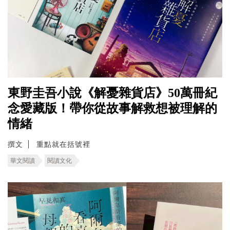
東野圭吾小說《解憂雜貨店》50萬冊紀
念愛藏版！帶你從故事解救想被理解的
情緒
撰文
重點就在括號裡
華文閱讀
閱讀文化