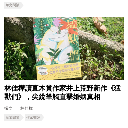
華文閱讀
林佳樺讀直木賞作家井上荒野新作《猛
獸們》，尖銳筆觸直擊婚姻真相
撰文
林佳樺
華文閱讀
作家書評