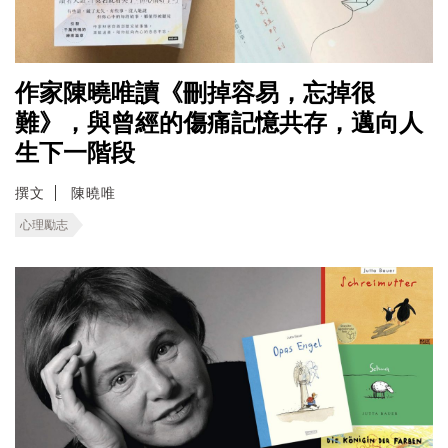
作家陳曉唯讀《刪掉容易，忘掉很
難》，與曾經的傷痛記憶共存，邁向人
生下一階段
撰文
陳曉唯
心理勵志