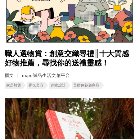
職人選物賞：創意交織尋禮║十大質感
好物推薦，尋找你的送禮靈感！
撰文
expo誠品生活文創平台
家居雜貨
香氛美容
創意設計
美妝保養類商品