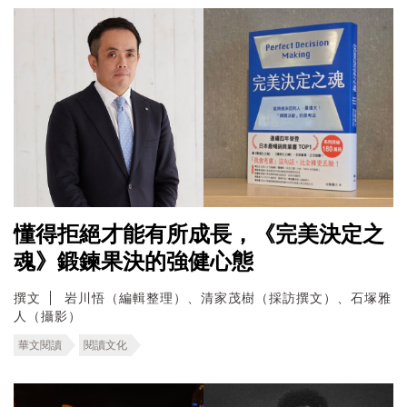
懂得拒絕才能有所成長，《完美決定之
魂》鍛鍊果決的強健心態
撰文
岩川悟（編輯整理）、清家茂樹（採訪撰文）、石塚雅
人（攝影）
華文閱讀
閱讀文化