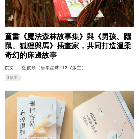
童書《魔法森林故事集》與《男孩、鼴
鼠、狐狸與馬》插畫家，共同打造溫柔
奇幻的床邊故事
撰文
藍依勤（繪本星球212-7版主）
迷繪本