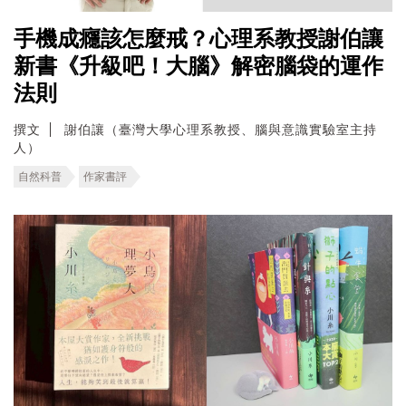
手機成癮該怎麼戒？心理系教授謝伯讓
新書《升級吧！大腦》解密腦袋的運作
法則
撰文
謝伯讓（臺灣大學心理系教授、腦與意識實驗室主持
人）
自然科普
作家書評