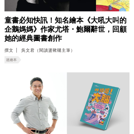
童書必知快訊！知名繪本《大吼大叫的
企鵝媽媽》作家尤塔・鮑爾辭世，回顧
她的經典圖書創作
撰文
吳文君（閱讀盪鞦韆主筆）
迷繪本