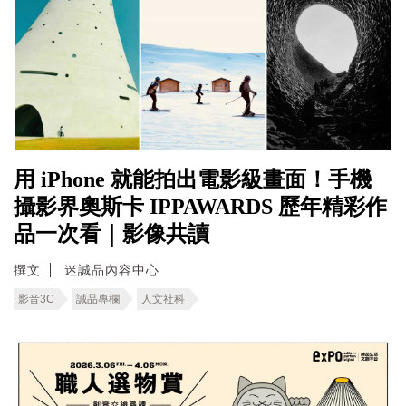
用 iPhone 就能拍出電影級畫面！手機
攝影界奧斯卡 IPPAWARDS 歷年精彩作
品一次看｜影像共讀
撰文
迷誠品內容中心
影音3C
誠品專欄
人文社科