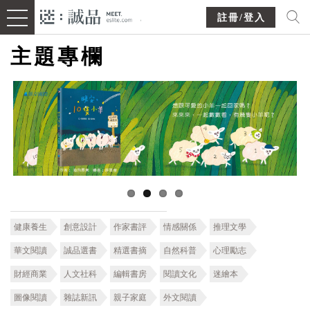
註冊/登入
主題專欄
健康養生
創意設計
作家書評
情感關係
推理文學
華文閱讀
誠品選書
精選書摘
自然科普
心理勵志
財經商業
人文社科
編輯書房
閱讀文化
迷繪本
圖像閱讀
雜誌新訊
親子家庭
外文閱讀