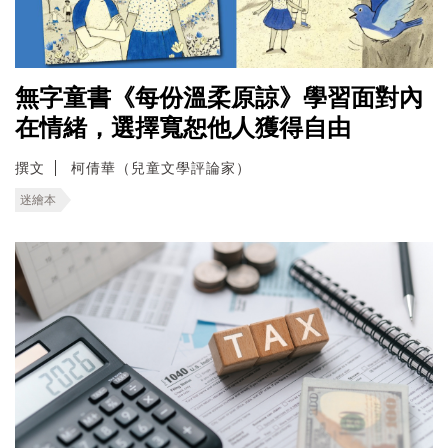
無字童書《每份溫柔原諒》學習面對內
在情緒，選擇寬恕他人獲得自由
撰文
柯倩華（兒童文學評論家）
迷繪本