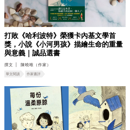
打敗《哈利波特》榮獲卡內基文學首
獎，小說《小河男孩》描繪生命的重量
與意義｜誠品選書
撰文
陳曉唯（作家）
華文閱讀
作家書評