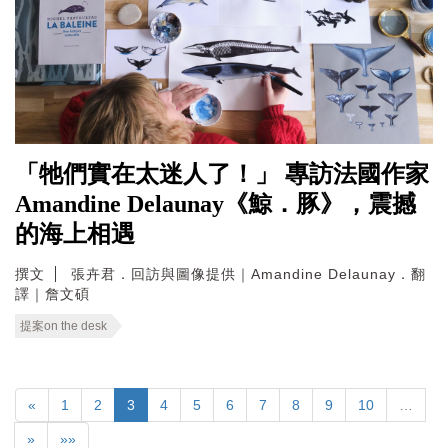
「牠們實在太迷人了！」 專訪法國作家
Amandine Delaunay《鯨．豚》，震撼
的海上相遇
撰文
張卉君．回訪與圖像提供｜Amandine Delaunay．翻
譯｜詹文碩
提案on the desk
«
1
2
3
4
5
6
7
8
9
10
…
»
»»