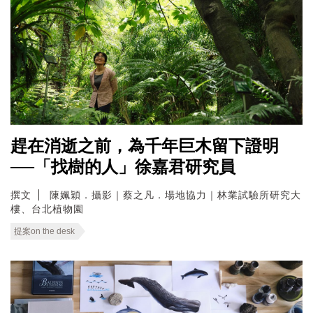
趕在消逝之前，為千年巨木留下證明
──「找樹的人」徐嘉君研究員
撰文
陳姵穎．攝影｜蔡之凡．場地協力｜林業試驗所研究大
樓、台北植物園
提案on the desk