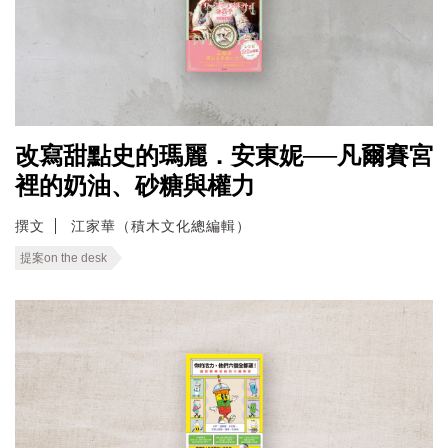
改寫甜點史的瑪麗．安東妮──凡爾賽宮
裡的奶油、砂糖與權力
撰文
江家華（積木文化總編輯）
提案on the desk