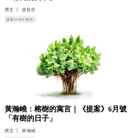
撰文
游旨价
提案on the desk
黃瀚嶢：榕樹的寓言｜《提案》6月號
「有樹的日子」
撰文
黃瀚嶢