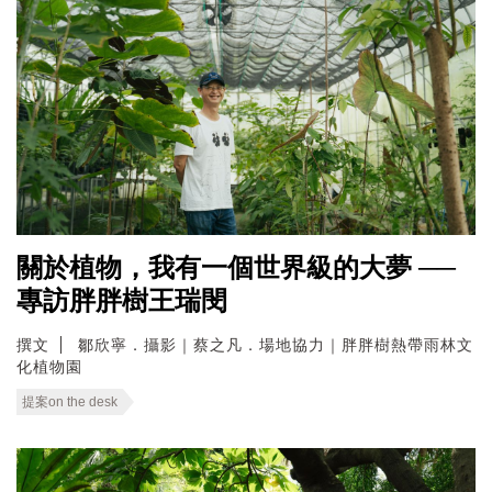
關於植物，我有一個世界級的大夢 ──
專訪胖胖樹王瑞閔
撰文
鄒欣寧．攝影｜蔡之凡．場地協力｜胖胖樹熱帶雨林文
化植物園
提案on the desk