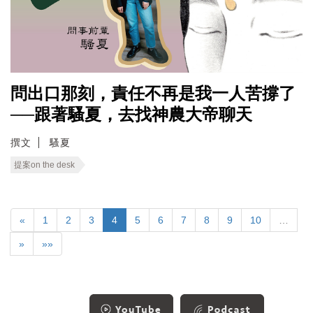
問出口那刻，責任不再是我一人苦撐了
──跟著騷夏，去找神農大帝聊天
撰文
騷夏
提案on the desk
«
1
2
3
4
5
6
7
8
9
10
…
»
»»