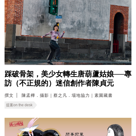
踩破骨架，美少女轉生唐葫蘆姑娘──專
訪（不正規的）迷信創作者陳貞元
撰文
陳孟樺．攝影｜蔡之凡．場地協力｜素園藏書
提案on the desk