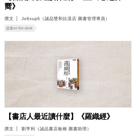
嚮》
撰文
Jo6xup6（誠品雙和比漾店 圖書管理專員）
提案on the desk
【書店人最近讀什麼】《羅織經》
撰文
劉亨利（誠品書店板橋 圖書助理）