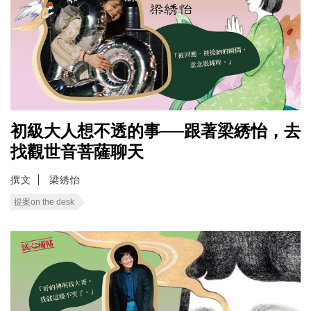
初級大人想不透的事──跟著梁綉怡，去
找觀世音菩薩聊天
撰文
梁綉怡
提案on the desk