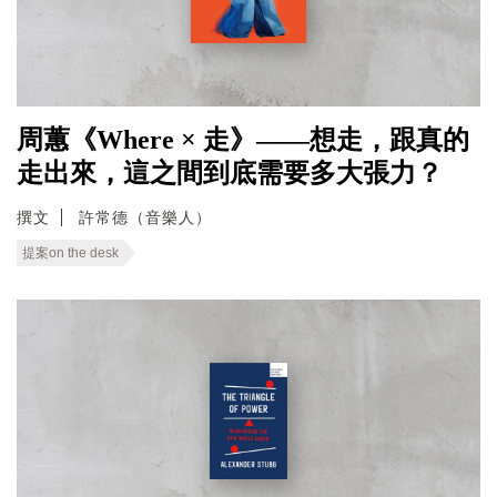
周蕙《Where × 走》——想走，跟真的
走出來，這之間到底需要多大張力？
撰文
許常德（音樂人）
提案on the desk