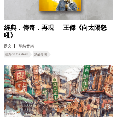
經典．傳奇．再現──王傑《向太陽怒
吼》
撰文
華納音樂
提案on the desk
誠品專欄