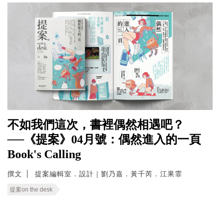
不如我們這次，書裡偶然相遇吧？
──《提案》04月號：偶然進入的一頁
Book's Calling
撰文
提案編輯室．設計｜劉乃嘉．黃千芮．江果霏
提案on the desk