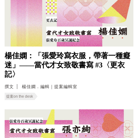
楊佳嫻：「張愛玲寫衣服，帶著一種癡
迷」——當代才女致敬書寫 #3〈更衣
記〉
撰文
楊佳嫻．編輯｜提案編輯室
提案on the desk