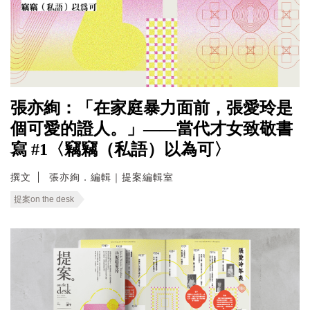
張亦絢：「在家庭暴力面前，張愛玲是
個可愛的證人。」——當代才女致敬書
寫 #1〈竊竊（私語）以為可〉
撰文
張亦絢．編輯｜提案編輯室
提案on the desk