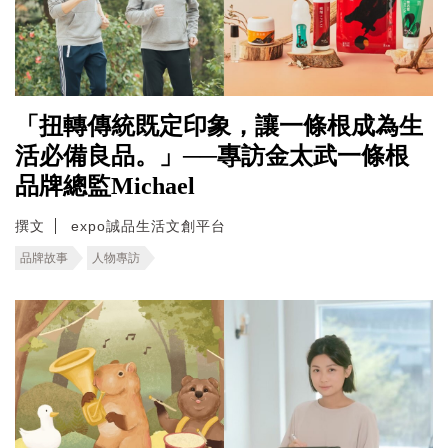
「扭轉傳統既定印象，讓一條根成為生
活必備良品。」──專訪金太武一條根
品牌總監Michael
撰文
expo誠品生活文創平台
品牌故事
人物專訪