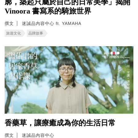
廓，築起只屬於自己的日常美學」揭開
Vinoora 書寫系的騎旅世界
撰文
迷誠品內容中心 ft. YAMAHA
旅遊文化
品牌故事
香藥草，讓療癒成為你的生活日常
撰文
迷誠品內容中心