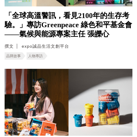
「全球高溫警訊，看見2100年的生存考
驗。」專訪Greenpeace 綠色和平基金會
——氣候與能源專案主任 張皪心
撰文
expo誠品生活文創平台
品牌故事
人物專訪