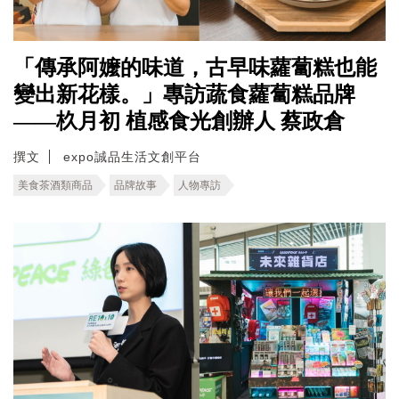
「傳承阿嬤的味道，古早味蘿蔔糕也能
變出新花樣。」專訪蔬食蘿蔔糕品牌
——杦月初 植感食光創辦人 蔡政倉
撰文
expo誠品生活文創平台
美食茶酒類商品
品牌故事
人物專訪