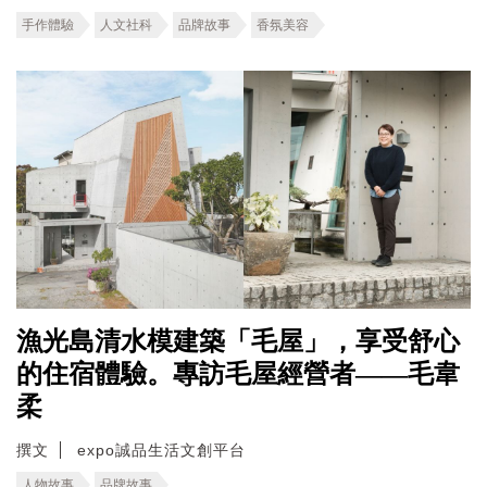
手作體驗
人文社科
品牌故事
香氛美容
漁光島清水模建築「毛屋」，享受舒心
的住宿體驗。專訪毛屋經營者——毛韋
柔
撰文
expo誠品生活文創平台
人物故事
品牌故事