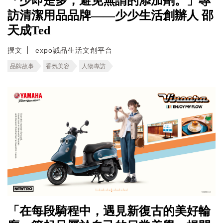
「少即是多，避免無謂的添加劑。」專
訪清潔用品品牌——少少生活創辦人 邵
天成Ted
撰文
expo誠品生活文創平台
品牌故事
香氛美容
人物專訪
「在每段騎程中，遇見新復古的美好輪