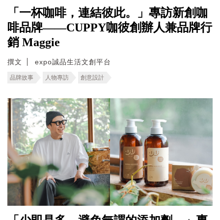
「一杯咖啡，連結彼此。」專訪新創咖
啡品牌——CUPPY咖彼創辦人兼品牌行
銷 Maggie
撰文
expo誠品生活文創平台
品牌故事
人物專訪
創意設計