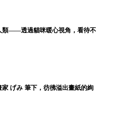
人類——透過貓咪暖心視角，看待不
家 げみ 筆下，彷彿溢出畫紙的絢