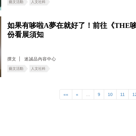
藝文活動
人文社科
如果有哆啦A夢在就好了！前往《THE哆
份看展須知
撰文
迷誠品內容中心
藝文活動
人文社科
««
«
…
9
10
11
1