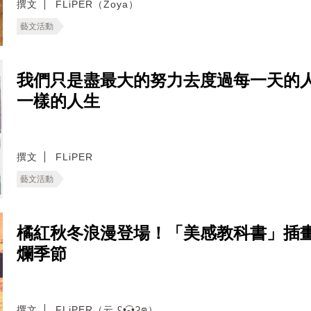
撰文
FLiPER（Zoya）
藝文活動
我們只是盡最大的努力去度過每一天的
一樣的人生
撰文
FLiPER
藝文活動
橘紅秋冬浪漫登場！「美感教科書」插畫
爛季節
撰文
FLiPER（云 ʕ•͡-•ʔฅ）