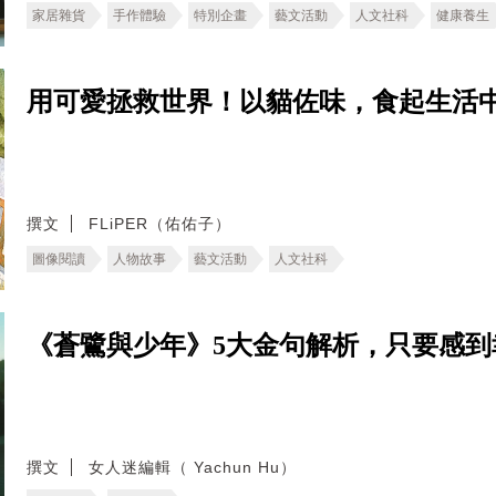
家居雜貨
手作體驗
特別企畫
藝文活動
人文社科
健康養生
用可愛拯救世界！以貓佐味，食起生活中的
撰文
FLiPER（佑佑子）
圖像閱讀
人物故事
藝文活動
人文社科
《蒼鷺與少年》5大金句解析，只要感
撰文
女人迷編輯（ Yachun Hu）