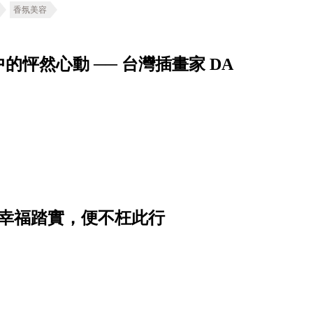
香氛美容
怦然心動 ── 台灣插畫家 DA
到幸福踏實，便不枉此行