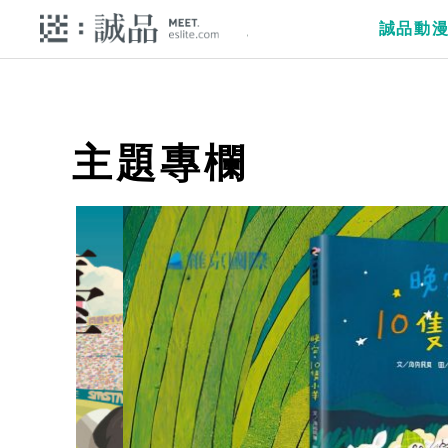
誠品動
主題專欄