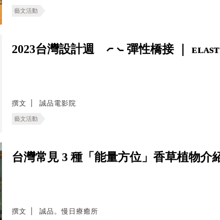
藝文活動
2023台灣設計週 ⦧ ⦦ 彈性橋接 ｜ ᴇʟᴀsᴛɪᴄ 
撰文
誠品電影院
藝文活動
台灣常見 3 種「能量方位」香草植物介
撰文
誠品。慢日療癒所