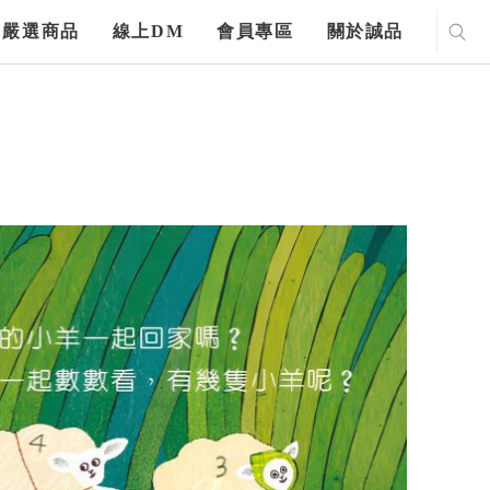
嚴選商品
線上DM
會員專區
關於誠品