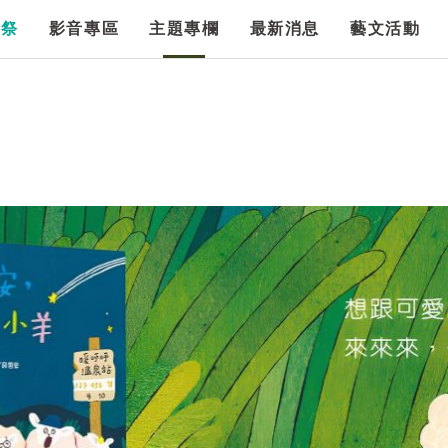
漫祭
影音專區
主題專欄
最新消息
藝文活動