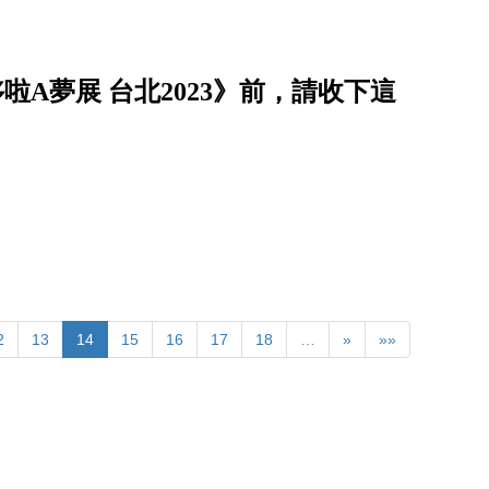
啦A夢展 台北2023》前，請收下這
2
13
14
15
16
17
18
…
»
»»