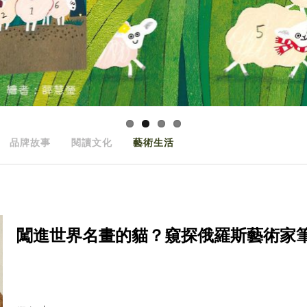
品牌故事
閱讀文化
藝術生活
闖進世界名畫的貓？窺探俄羅斯藝術家