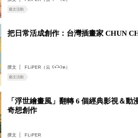
藝文活動
把日常活成創作：台灣插畫家 CHUN C
撰文
FLiPER（云 ʕ•͡-•ʔฅ）
藝文活動
「浮世繪畫風」翻轉 6 個經典影視＆動漫！
奇想創作
撰文
FLiPER