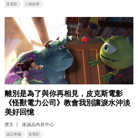
迷電影
人物故事
離別是為了與你再相見，皮克斯電影
《怪獸電力公司》教會我別讓淚水沖淡
美好回憶
撰文
迷誠品內容中心
誠品專欄
迷電影