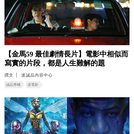
【金馬59 最佳劇情長片】電影中相似而
寫實的片段，都是人生難解的題
撰文
迷誠品內容中心
誠品專欄
迷電影