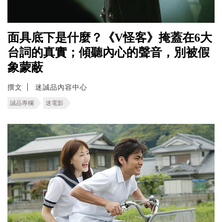
面具底下是什麼？《V怪客》掩蓋在6大
台詞的真實；傾聽內心的聲音，別被假
象蒙蔽
撰文
迷誠品內容中心
誠品專欄
迷電影