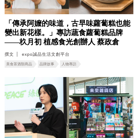
「傳承阿嬤的味道，古早味蘿蔔糕也能
變出新花樣。」專訪蔬食蘿蔔糕品牌
——杦月初 植感食光創辦人 蔡政倉
撰文
expo誠品生活文創平台
美食茶酒類商品
品牌故事
人物專訪