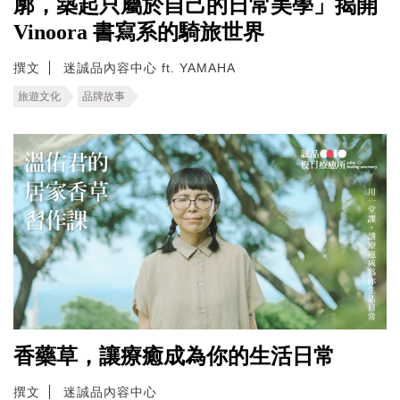
廓，築起只屬於自己的日常美學」揭開
Vinoora 書寫系的騎旅世界
撰文
迷誠品內容中心 ft. YAMAHA
旅遊文化
品牌故事
香藥草，讓療癒成為你的生活日常
撰文
迷誠品內容中心