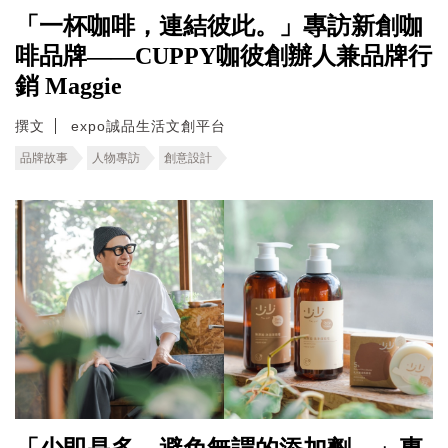
「一杯咖啡，連結彼此。」專訪新創咖
啡品牌——CUPPY咖彼創辦人兼品牌行
銷 Maggie
撰文
expo誠品生活文創平台
品牌故事
人物專訪
創意設計