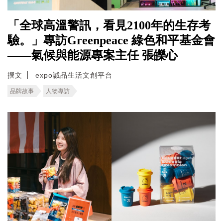
「全球高溫警訊，看見2100年的生存考
驗。」專訪Greenpeace 綠色和平基金會
——氣候與能源專案主任 張皪心
撰文
expo誠品生活文創平台
品牌故事
人物專訪