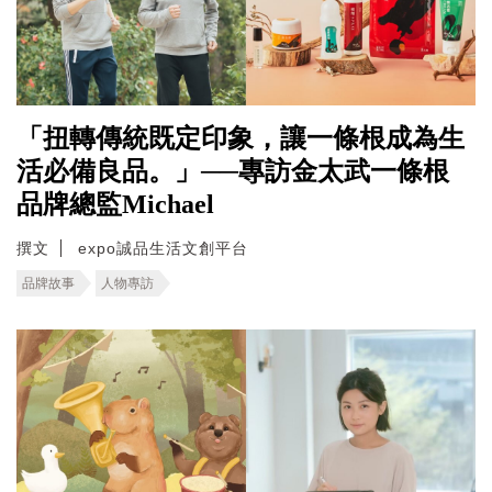
「扭轉傳統既定印象，讓一條根成為生
活必備良品。」──專訪金太武一條根
品牌總監Michael
撰文
expo誠品生活文創平台
品牌故事
人物專訪