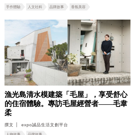
手作體驗
人文社科
品牌故事
香氛美容
漁光島清水模建築「毛屋」，享受舒心
的住宿體驗。專訪毛屋經營者——毛韋
柔
撰文
expo誠品生活文創平台
人物故事
品牌故事