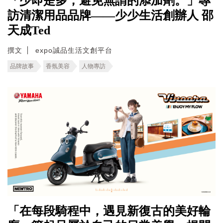
「少即是多，避免無謂的添加劑。」專
訪清潔用品品牌——少少生活創辦人 邵
天成Ted
撰文
expo誠品生活文創平台
品牌故事
香氛美容
人物專訪
「在每段騎程中，遇見新復古的美好輪