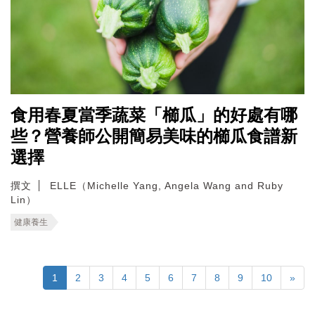
食用春夏當季蔬菜「櫛瓜」的好處有哪
些？營養師公開簡易美味的櫛瓜食譜新
選擇
撰文
ELLE（Michelle Yang, Angela Wang and Ruby
Lin）
健康養生
1
2
3
4
5
6
7
8
9
10
»