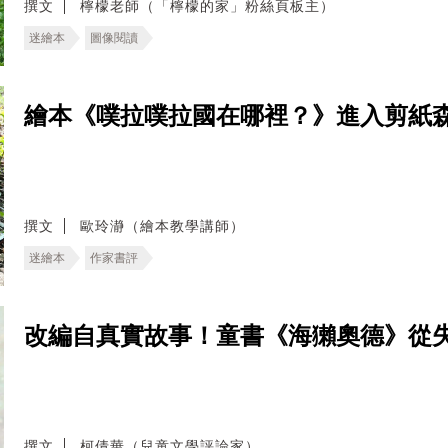
撰文
檸檬老師（「檸檬的家」粉絲頁板主）
迷繪本
圖像閱讀
繪本《噗拉噗拉國在哪裡？》進入剪紙
撰文
歐玲瀞（繪本教學講師）
迷繪本
作家書評
改編自真實故事！童書《海獺奧德》從
撰文
柯倩華（兒童文學評論家）