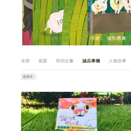
全部
提案
特別企畫
誠品專欄
人物故事
迷繪本