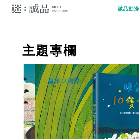
誠品動
主題專欄