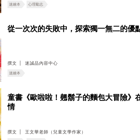
迷繪本
心理勵志
從一次次的失敗中，探索獨一無二的優
撰文
迷誠品內容中心
迷繪本
童書《歐啦啦！翹鬍子的麵包大冒險》
情
撰文
王文華老師（兒童文學作家）