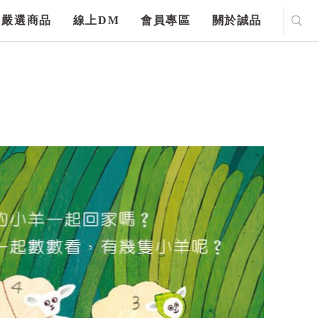
嚴選商品
線上DM
會員專區
關於誠品