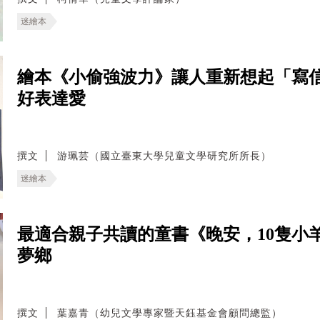
迷繪本
繪本《小偷強波力》讓人重新想起「寫
好表達愛
撰文
游珮芸（國立臺東大學兒童文學研究所所長）
迷繪本
最適合親子共讀的童書《晚安，10隻小
夢鄉
撰文
葉嘉青（幼兒文學專家暨天鈺基金會顧問總監）