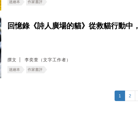
迷繪本
作家書評
回憶錄《詩人廣場的貓》從救貓行動中
撰文
李奕萱（文字工作者）
迷繪本
作家書評
1
2