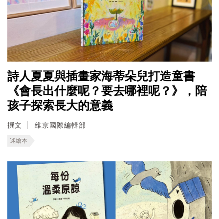
詩人夏夏與插畫家海蒂朵兒打造童書
《會長出什麼呢？要去哪裡呢？》，陪
孩子探索長大的意義
撰文
維京國際編輯部
迷繪本