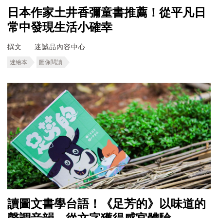
日本作家土井香彌童書推薦！從平凡日
常中發現生活小確幸
撰文
迷誠品內容中心
迷繪本
圖像閱讀
讀圖文書學台語！《足芳的》以味道的