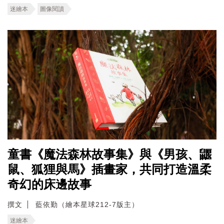
迷繪本
圖像閱讀
童書《魔法森林故事集》與《男孩、鼴
鼠、狐狸與馬》插畫家，共同打造溫柔
奇幻的床邊故事
撰文
藍依勤（繪本星球212-7版主）
迷繪本