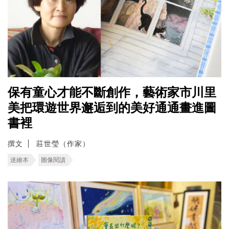
保有童心才能不斷創作，藝術家市川里
美把環遊世界邂逅到的美好通通畫進圖
書裡
撰文
莊世瑩（作家）
迷繪本
圖像閱讀