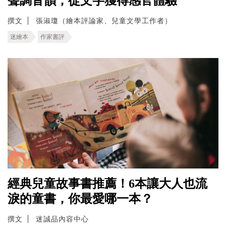
聲調音韻，從文字獲得感官體驗
撰文
張淑瓊（繪本評論家、兒童文學工作者）
迷繪本
作家書評
經典兒童故事書推薦！6本讓大人也流
淚的童書，你最愛哪一本？
撰文
迷誠品內容中心