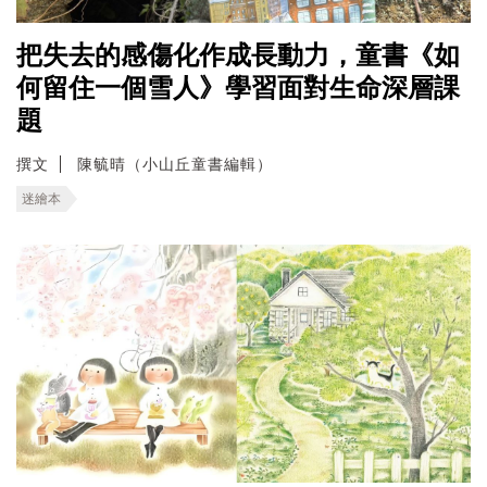
把失去的感傷化作成長動力，童書《如
何留住一個雪人》學習面對生命深層課
題
撰文
陳毓晴（小山丘童書編輯）
迷繪本