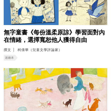
無字童書《每份溫柔原諒》學習面對內
在情緒，選擇寬恕他人獲得自由
撰文
柯倩華（兒童文學評論家）
迷繪本