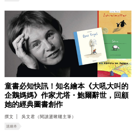
童書必知快訊！知名繪本《大吼大叫的
企鵝媽媽》作家尤塔・鮑爾辭世，回顧
她的經典圖書創作
撰文
吳文君（閱讀盪鞦韆主筆）
迷繪本