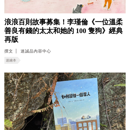
浪浪百則故事募集！李瑾倫《一位溫柔
善良有錢的太太和她的 100 隻狗》經典
再版
撰文
迷誠品內容中心
迷繪本