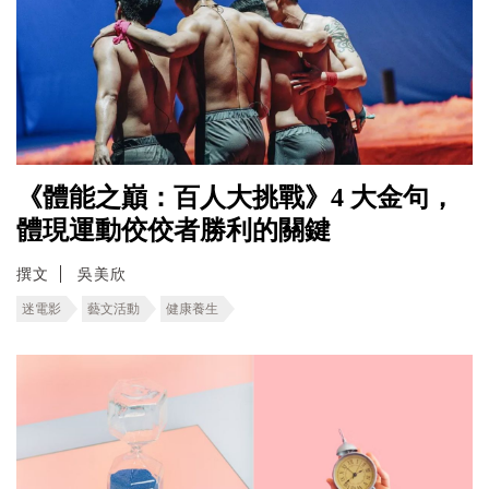
《體能之巔：百人大挑戰》4 大金句，
體現運動佼佼者勝利的關鍵
撰文
吳美欣
迷電影
藝文活動
健康養生