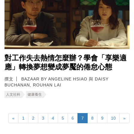
對工作失去熱情怎麼辦？學會「享樂適
應」轉換夢想變成夢魘的倦怠心態
撰文
BAZAAR BY ANGELINE HSIAO 與 DAISY
BUCHANAN, ROUHAN LAI
人文社科
健康養生
«
1
2
3
4
5
6
7
8
9
10
»