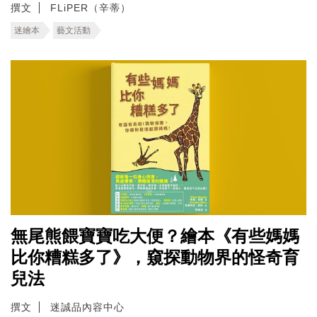
撰文
FLiPER（辛蒂）
迷繪本
藝文活動
無尾熊餵寶寶吃大便？繪本《有些媽媽
比你糟糕多了》，窺探動物界的怪奇育
兒法
撰文
迷誠品內容中心