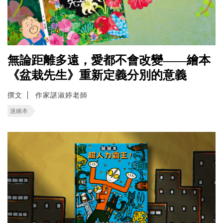
無論距離多遠，愛都不會改變——繪本
《盆栽先生》重新定義分別的意義
撰文
作家諶淑婷老師
迷繪本