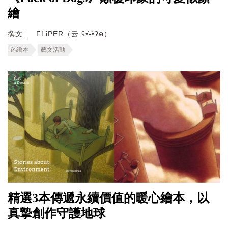
繪
撰文
FLiPER（云 ʕ•͡-•ʔฅ）
迷繪本
藝文活動
精選3本傳遞永續價值的暖心繪本，以
真摯創作守護地球