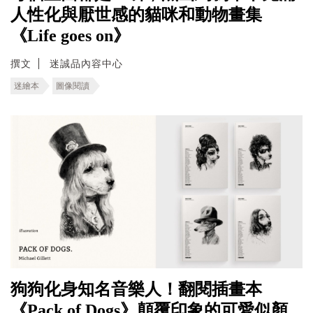
人性化與厭世感的貓咪和動物畫集
《Life goes on》
撰文
迷誠品內容中心
迷繪本
圖像閱讀
狗狗化身知名音樂人！翻閱插畫本
《Pack of Dogs》顛覆印象的可愛似顏