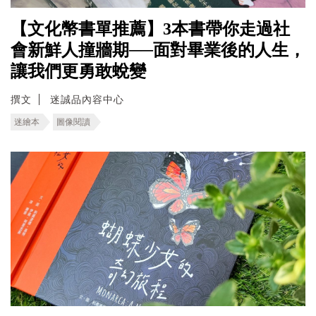
【文化幣書單推薦】3本書帶你走過社
會新鮮人撞牆期──面對畢業後的人生，
讓我們更勇敢蛻變
撰文
迷誠品內容中心
迷繪本
圖像閱讀