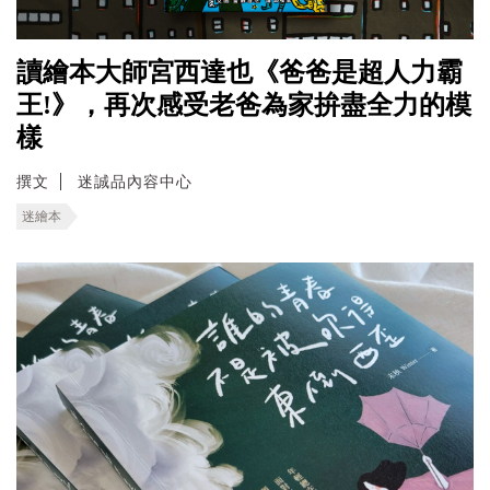
讀繪本大師宮西達也《爸爸是超人力霸
王!》，再次感受老爸為家拚盡全力的模
樣
撰文
迷誠品內容中心
迷繪本