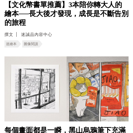
【文化幣書單推薦】3本陪你轉大人的
繪本──長大後才發現，成長是不斷告別
的旅程
撰文
迷誠品內容中心
迷繪本
圖像閱讀
每個畫面都是一瞬，黑山烏鴉筆下充滿