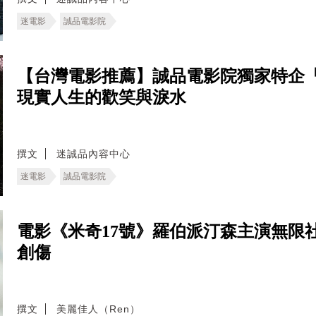
迷電影
誠品電影院
【台灣電影推薦】誠品電影院獨家特企
現實人生的歡笑與淚水
撰文
迷誠品內容中心
迷電影
誠品電影院
電影《米奇17號》羅伯派汀森主演無限
創傷
撰文
美麗佳人（Ren）