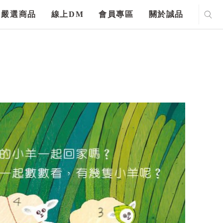
嚴選商品
線上DM
會員專區
關於誠品