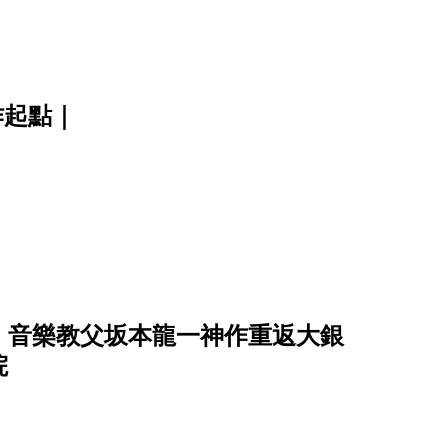
創作起點｜
柯、音樂教父坂本龍一神作重返大銀
院