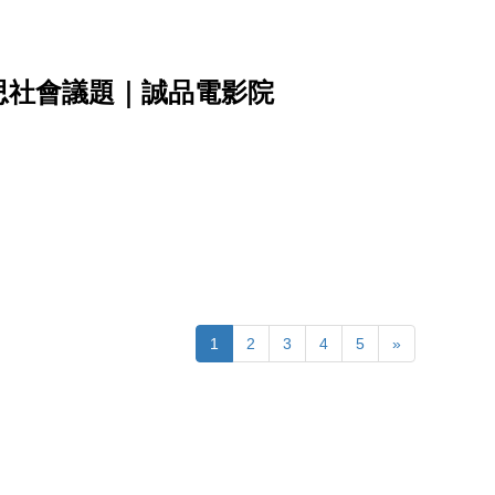
思社會議題｜誠品電影院
1
2
3
4
5
»