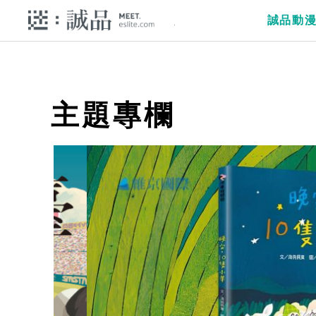
誠品動
主題專欄