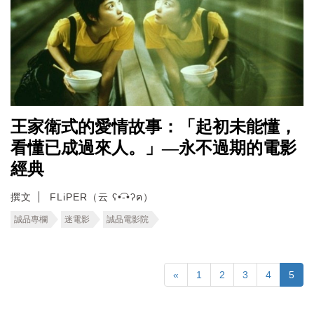
王家衛式的愛情故事：「起初未能懂，
看懂已成過來人。」—永不過期的電影
經典
撰文
FLiPER（云 ʕ•͡-•ʔฅ）
誠品專欄
迷電影
誠品電影院
«
1
2
3
4
5