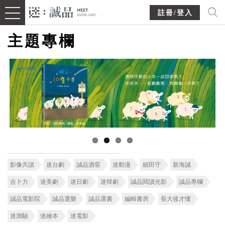
註冊/登入
主題專欄
影像共讀
迷台劇
誠品酒窖
迷動漫
細田守
新海誠
吉卜力
迷美劇
迷日劇
迷韓劇
誠品閱讀光影
誠品專欄
誠品電影院
誠品選樂
誠品選書
編輯書房
長大後才懂
迷測驗
迷繪本
迷電影