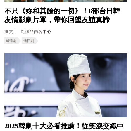
不只《妳和其餘的一切》！6部台日韓
友情影劇片單，帶你回望友誼真諦
撰文
迷誠品內容中心
迷韓劇
迷日劇
2025韓劇十大必看推薦！從笑淚交織中