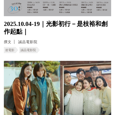
2025.10.04-19｜光影初行－是枝裕和創
作起點｜
撰文
誠品電影院
迷電影
誠品電影院