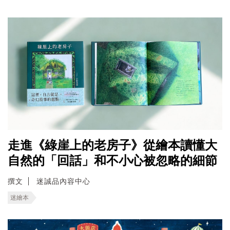
走進《綠崖上的老房子》從繪本讀懂大
自然的「回話」和不小心被忽略的細節
撰文
迷誠品內容中心
迷繪本