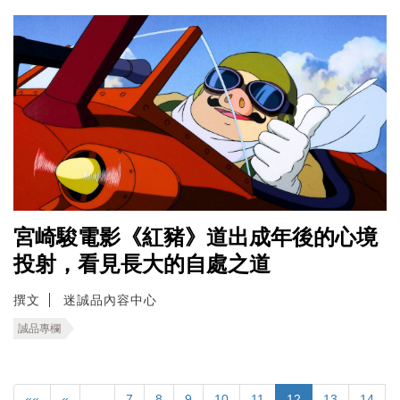
宮崎駿電影《紅豬》道出成年後的心境
投射，看見長大的自處之道
撰文
迷誠品內容中心
誠品專欄
««
«
…
7
8
9
10
11
12
13
14