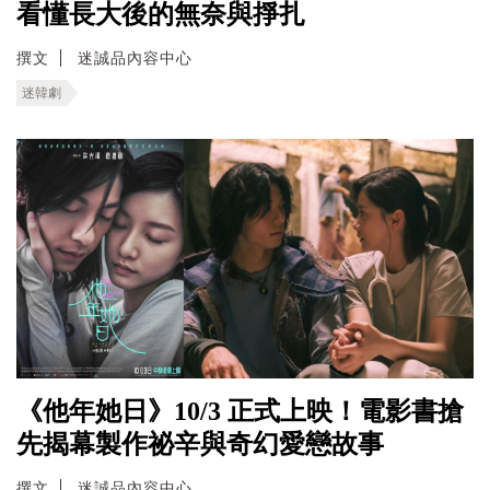
看懂長大後的無奈與掙扎
撰文
迷誠品內容中心
迷韓劇
《他年她日》10/3 正式上映！電影書搶
先揭幕製作祕辛與奇幻愛戀故事
撰文
迷誠品內容中心