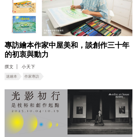
專訪繪本作家中屋美和，談創作三十年
的初衷與動力
撰文
小天下
迷繪本
作家專訪