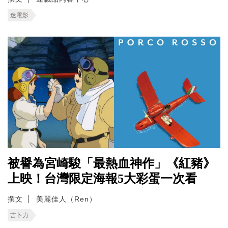
迷電影
被譽為宮崎駿「最熱血神作」《紅豬》
上映！台灣限定海報5大彩蛋一次看
撰文
美麗佳人（Ren）
吉卜力