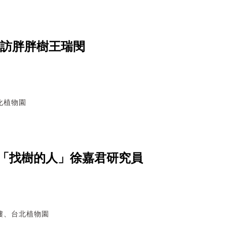
專訪胖胖樹王瑞閔
化植物園
「找樹的人」徐嘉君研究員
樓、台北植物園