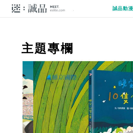
誠品動
主題專欄