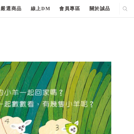
嚴選商品
線上DM
會員專區
關於誠品