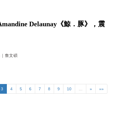
dine Delaunay《鯨．豚》，震
翻譯｜詹文碩
3
4
5
6
7
8
9
10
…
»
»»