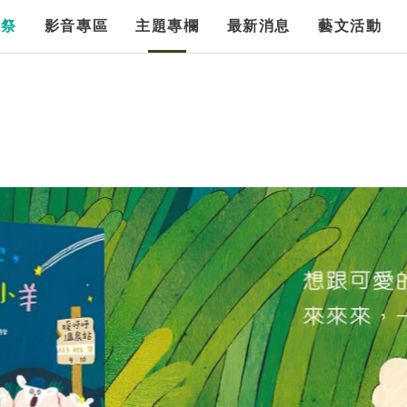
漫祭
影音專區
主題專欄
最新消息
藝文活動