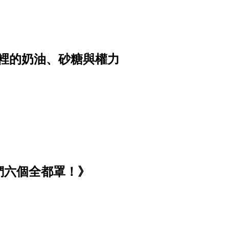
裡的奶油、砂糖與權力
們六個全都罩！》