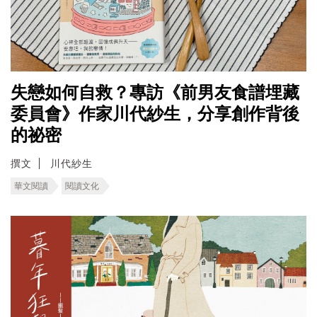
失戀如何自救？專訪《前男友食譜埋藏
委員會》作家川代紗生，分享創作背後
的祕密
撰文
川代紗生
華文閱讀
閱讀文化