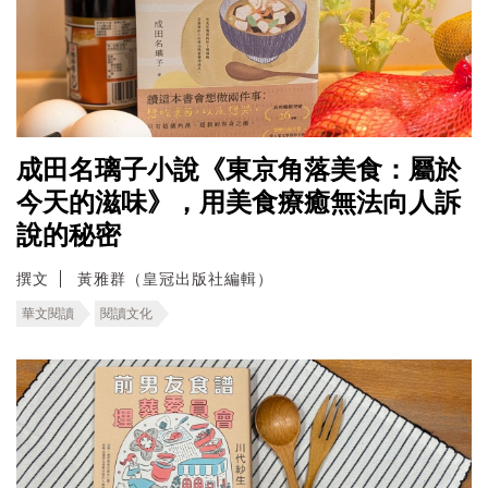
成田名璃子小說《東京角落美食：屬於
今天的滋味》，用美食療癒無法向人訴
說的秘密
撰文
黃雅群（皇冠出版社編輯）
華文閱讀
閱讀文化