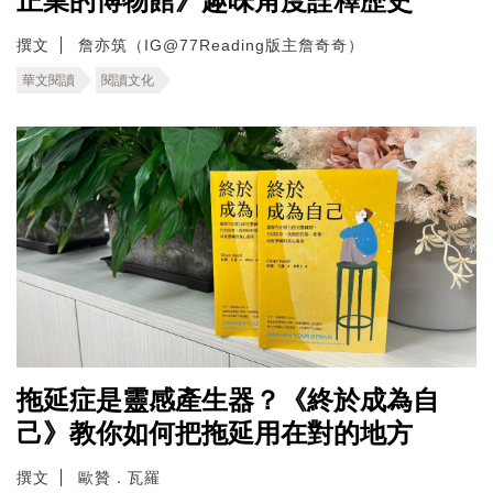
正業的博物館》趣味角度詮釋歷史
撰文
詹亦筑（IG@77Reading版主詹奇奇）
華文閱讀
閱讀文化
拖延症是靈感產生器？《終於成為自
己》教你如何把拖延用在對的地方
撰文
歐贊．瓦羅