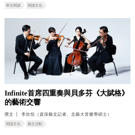
華文閱讀
閱讀文化
Infinite首席四重奏與貝多芬《大賦格》
的藝術交響
撰文
李欣恬（資深藝文記者、北藝大音樂學碩士）
閱讀文化
藝文活動