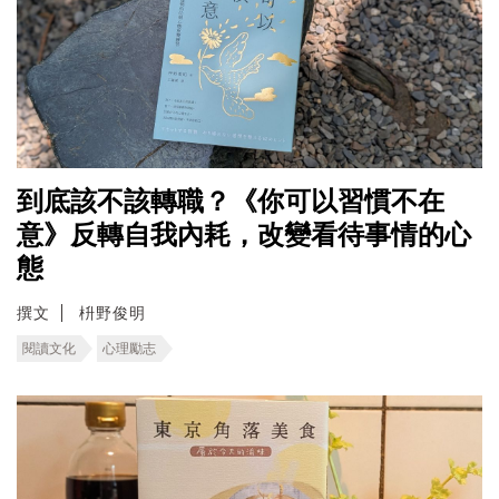
到底該不該轉職？《你可以習慣不在
意》反轉自我內耗，改變看待事情的心
態
撰文
枡野俊明
閱讀文化
心理勵志