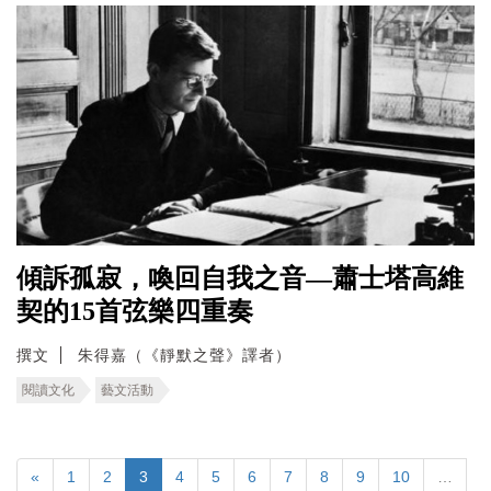
傾訴孤寂，喚回自我之音—蕭士塔高維
契的15首弦樂四重奏
撰文
朱得嘉（《靜默之聲》譯者）
閱讀文化
藝文活動
«
1
2
3
4
5
6
7
8
9
10
…