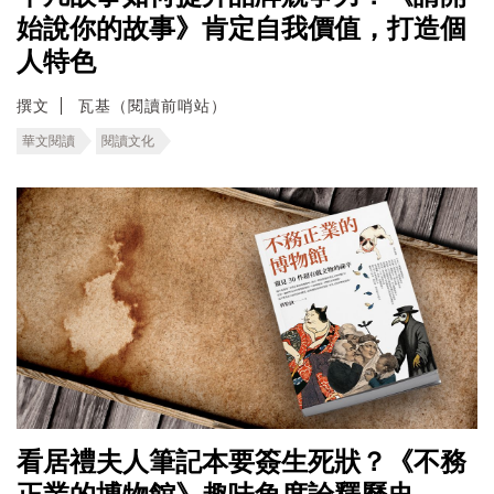
始說你的故事》肯定自我價值，打造個
人特色
撰文
瓦基（閱讀前哨站）
華文閱讀
閱讀文化
看居禮夫人筆記本要簽生死狀？《不務