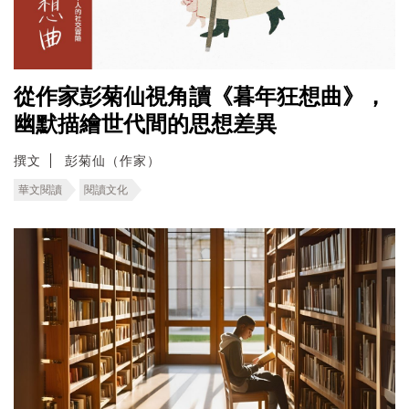
從作家彭菊仙視角讀《暮年狂想曲》，
幽默描繪世代間的思想差異
撰文
彭菊仙（作家）
華文閱讀
閱讀文化