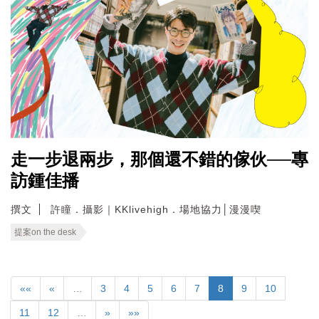
走一步退兩步，那個還不錯的傢伙──專
訪鍾佳播
撰文
許瞳．攝影｜KKlivehigh．場地協力│漫漫喫
提案on the desk
««
«
…
3
4
5
6
7
8
9
10
11
12
…
»
»»