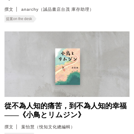
撰文
anarchy（誠品書店台茂 庫存助理）
提案on the desk
從不為人知的痛苦，到不為人知的幸福
——《小鳥とリムジン》
撰文
葉怡慧（悅知文化總編輯）