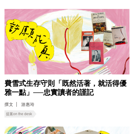
費雪式生存守則「既然活著，就活得優
雅一點」──忠實讀者的謹記
撰文
游惠玲
提案on the desk