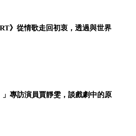
ART》從情歌走回初衷，透過與世界
。」專訪演員賈靜雯，談戲劇中的原