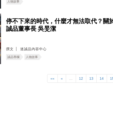
人物故事
停不下來的時代，什麼才無法取代？關於
誠品董事長 吳旻潔
撰文
迷誠品內容中心
誠品專欄
人物故事
««
«
…
12
13
14
1