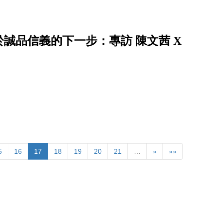
誠品信義的下一步：專訪 陳文茜 X
5
16
17
18
19
20
21
…
»
»»