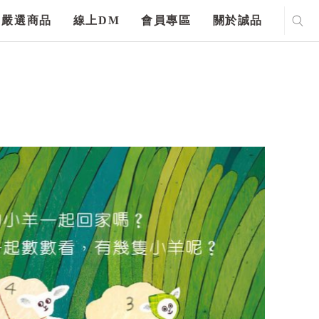
嚴選商品
線上DM
會員專區
關於誠品