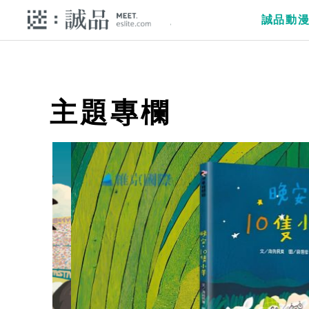
誠品動
主題專欄