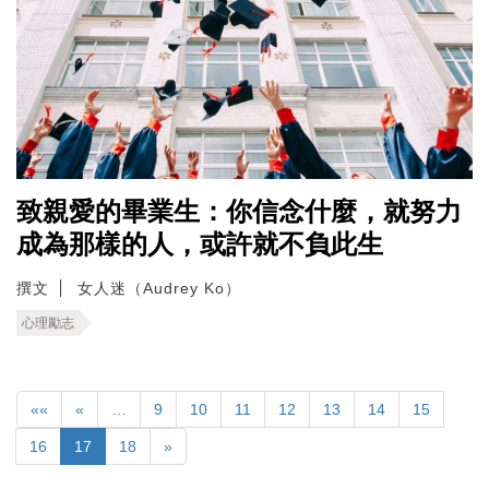
致親愛的畢業生：你信念什麼，就努力
成為那樣的人，或許就不負此生
撰文
女人迷（Audrey Ko）
心理勵志
««
«
…
9
10
11
12
13
14
15
16
17
18
»