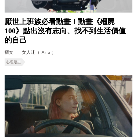
厭世上班族必看動畫！動畫《殭屍
100》點出沒有志向、找不到生活價值
的自己
撰文
女人迷（ Ariel）
心理勵志