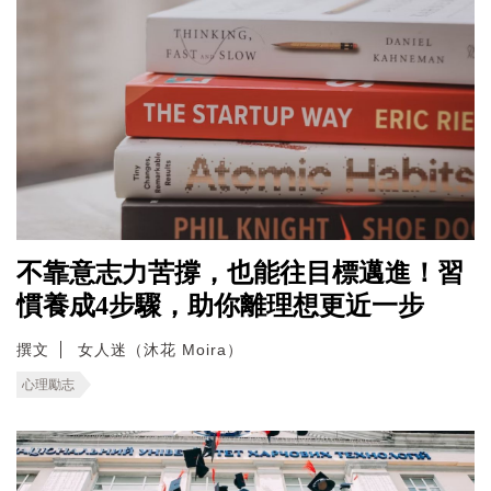
不靠意志力苦撐，也能往目標邁進！習
慣養成4步驟，助你離理想更近一步
撰文
女人迷（沐花 Moira）
心理勵志