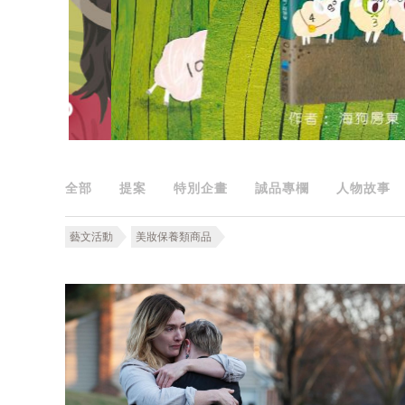
全部
提案
特別企畫
誠品專欄
人物故事
藝文活動
美妝保養類商品