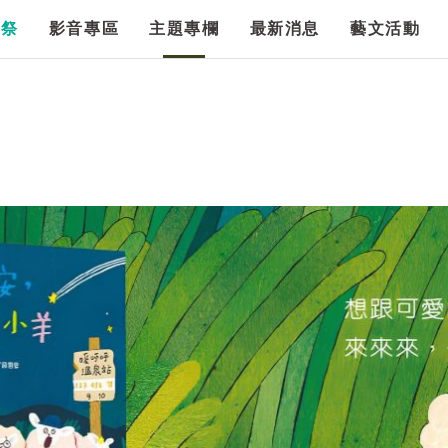
漫祭
影音專區
主題專欄
最新消息
藝文活動