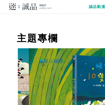
誠品動
主題專欄