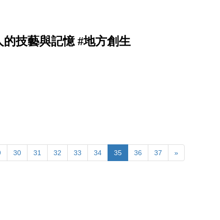
的技藝與記憶 #地方創生
9
30
31
32
33
34
35
36
37
»