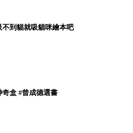
吸不到貓就吸貓咪繪本吧
奇盒 #曾成德選書