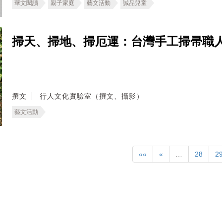
華文閱讀
親子家庭
藝文活動
誠品兒童
掃天、掃地、掃厄運：台灣手工掃帚職人
撰文
行人文化實驗室（撰文、攝影）
藝文活動
««
«
…
28
2