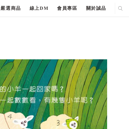
嚴選商品
線上DM
會員專區
關於誠品