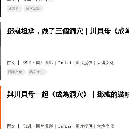
迷電影
藝文活動
鄧彧坦承，做了三個洞穴｜川貝母《成
撰文
鄧彧・圖片攝影｜OniLai・圖片提供｜大塊文化
閱讀文化
藝文活動
與川貝母一起《成為洞穴》｜鄧彧的裝
撰文
鄧彧・圖片攝影｜OniLai・圖片提供｜大塊文化