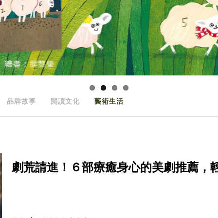
品牌故事
閱讀文化
藝術生活
劇荒請進！６部療癒身心的美劇推薦，輕