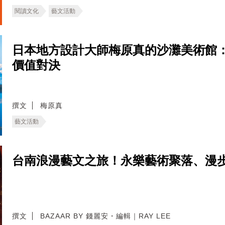
閱讀文化
藝文活動
日本地方設計大師梅原真的沙灘美術館：一
價值對決
撰文
梅原真
藝文活動
台南浪漫藝文之旅！永樂藝術聚落、漫
撰文
BAZAAR BY 錢麗安・編輯｜RAY LEE