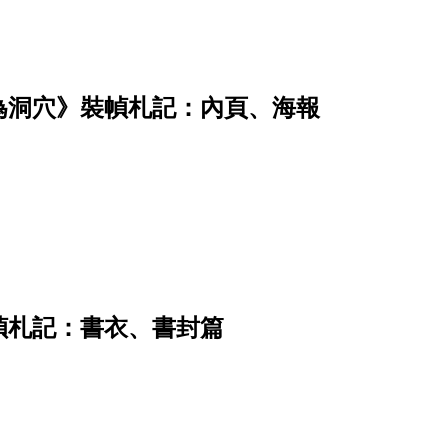
為洞穴》裝幀札記：內頁、海報
幀札記：書衣、書封篇