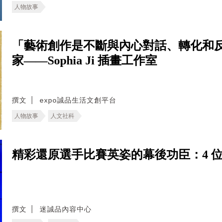
人物故事
「藝術創作是不斷與內心對話、轉化和
家——Sophia Ji 插畫工作室
撰文
expo誠品生活文創平台
人物故事
人文社科
精彩還原選手比賽英姿的幕後功臣：4 
撰文
迷誠品內容中心