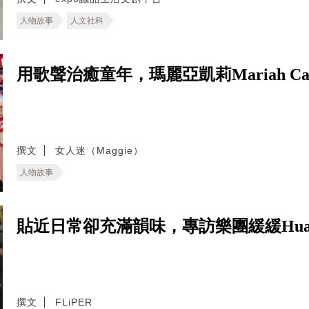
人物故事
人文社科
用歌聲治癒童年，瑪麗亞凱莉Mariah 
撰文
女人迷（Maggie）
人物故事
貼近日常卻充滿韻味，專訪樂團緩緩Huan
撰文
FLiPER