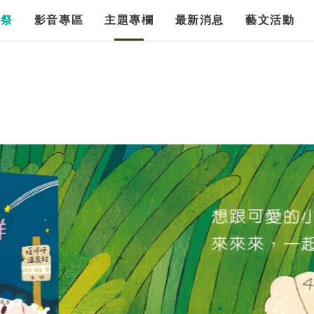
漫祭
影音專區
主題專欄
最新消息
藝文活動