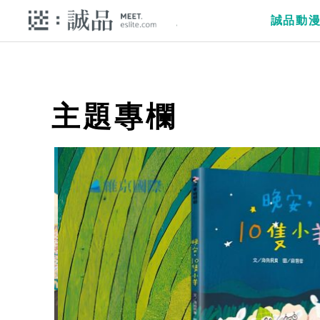
誠品動
主題專欄