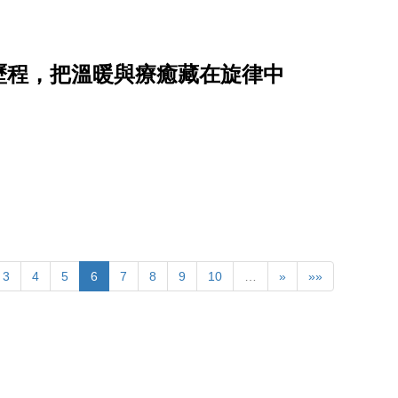
歷程，把溫暖與療癒藏在旋律中
3
4
5
6
7
8
9
10
…
»
»»