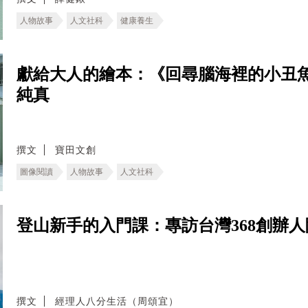
人物故事
人文社科
健康養生
獻給大人的繪本：《回尋腦海裡的小丑
純真
撰文
寶田文創
圖像閱讀
人物故事
人文社科
登山新手的入門課：專訪台灣368創辦
撰文
經理人八分生活（周頌宜）