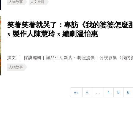
人物故事
人文社科
笑著笑著就哭了：專訪《我的婆婆怎麼那
x 製作人陳慧玲 x 編劇溫怡惠
撰文
採訪編輯 | 誠品生活新店・劇照提供｜公視影集《我的
人物故事
««
«
…
4
5
6