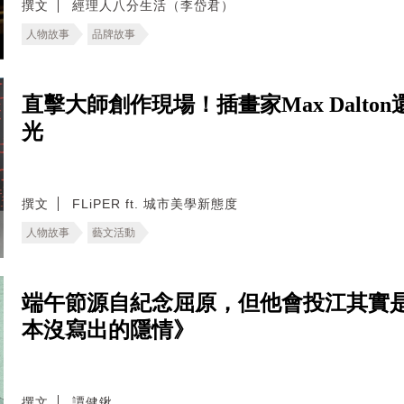
撰文
經理人八分生活（李岱君）
人物故事
品牌故事
直擊大師創作現場！插畫家Max Dalt
光
撰文
FLiPER ft. 城市美學新態度
人物故事
藝文活動
端午節源自紀念屈原，但他會投江其實
本沒寫出的隱情》
撰文
譚健鍬