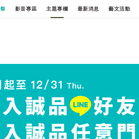
漫祭
影音專區
主題專欄
最新消息
藝文活動