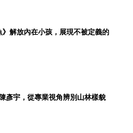
魚》解放內在小孩，展現不被定義的
人陳彥宇，從專業視角辨別山林樣貌