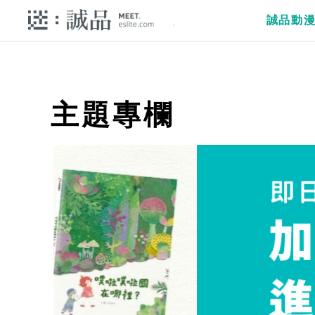
誠品動
主題專欄