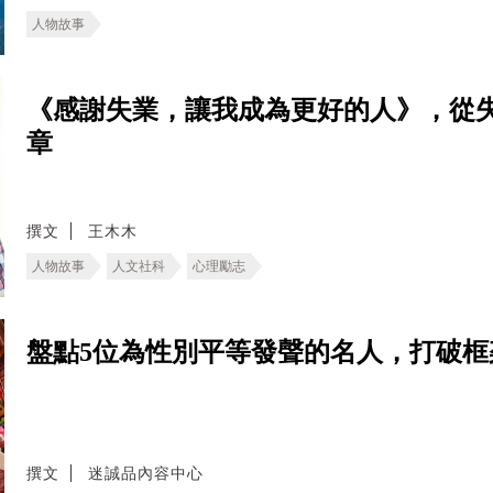
人物故事
《感謝失業，讓我成為更好的人》，從
章
撰文
王木木
人物故事
人文社科
心理勵志
盤點5位為性別平等發聲的名人，打破
撰文
迷誠品內容中心