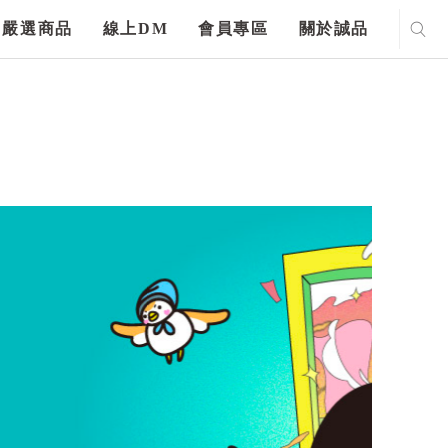
嚴選商品
線上DM
會員專區
關於誠品