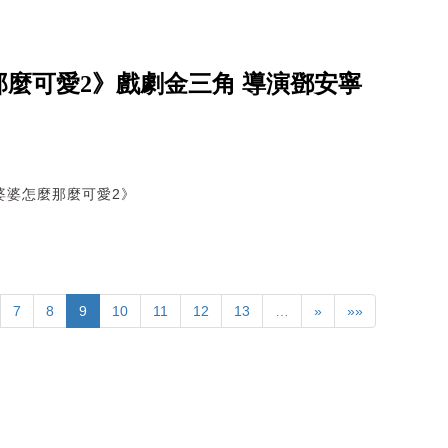
麼可愛2》戲劇金三角 導演鄧安寧
婆婆怎麼那麼可愛2》
7
8
9
10
11
12
13
…
»
»»