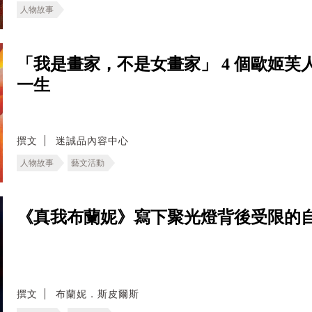
人物故事
「我是畫家，不是女畫家」 4 個歐姬
一生
撰文
迷誠品內容中心
人物故事
藝文活動
《真我布蘭妮》寫下聚光燈背後受限的
撰文
布蘭妮．斯皮爾斯