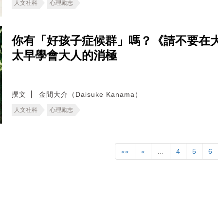
人文社科
心理勵志
你有「好孩子症候群」嗎？《請不要在
太早學會大人的消極
撰文
金間大介（Daisuke Kanama）
人文社科
心理勵志
««
«
…
4
5
6