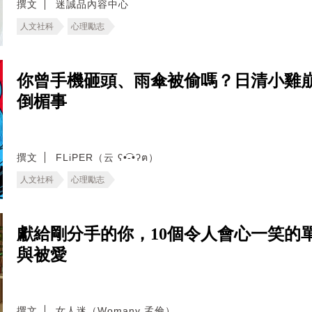
撰文
迷誠品內容中心
人文社科
心理勵志
你曾手機砸頭、雨傘被偷嗎？日清小雞
倒楣事
撰文
FLiPER（云 ʕ•͡-•ʔฅ）
人文社科
心理勵志
獻給剛分手的你，10個令人會心一笑的
與被愛
撰文
女人迷（Womany 孟倫）