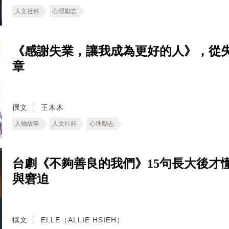
人文社科
心理勵志
《感謝失業，讓我成為更好的人》，從
章
撰文
王木木
人物故事
人文社科
心理勵志
台劇《不夠善良的我們》15句長大後才
與窘迫
撰文
ELLE（ALLIE HSIEH）