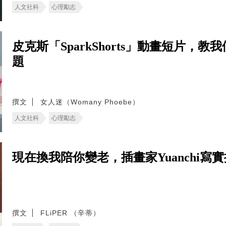
人文社科
心理勵志
皮克斯「SparkShorts」動畫短片
題
撰文
女人迷（Womany Phoebe）
人文社科
心理勵志
現在換我陪你變老，插畫家Yuanchi
撰文
FLiPER （辛蒂）