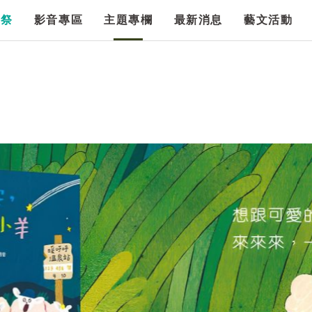
漫祭
影音專區
主題專欄
最新消息
藝文活動