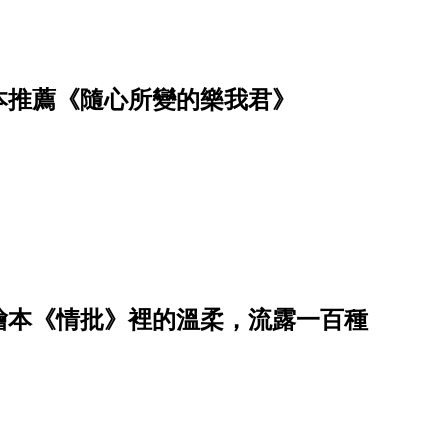
本推薦《隨心所變的樂我君》
繪本《情批》裡的溫柔，流露一百種