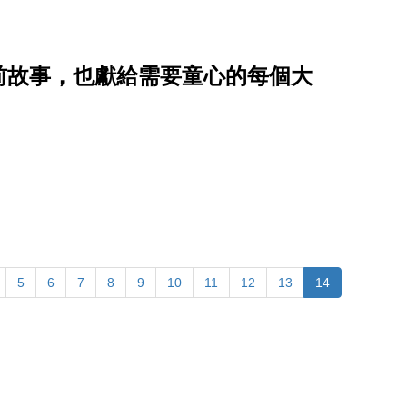
前故事，也獻給需要童心的每個大
5
6
7
8
9
10
11
12
13
14