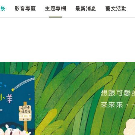
漫祭
影音專區
主題專欄
最新消息
藝文活動