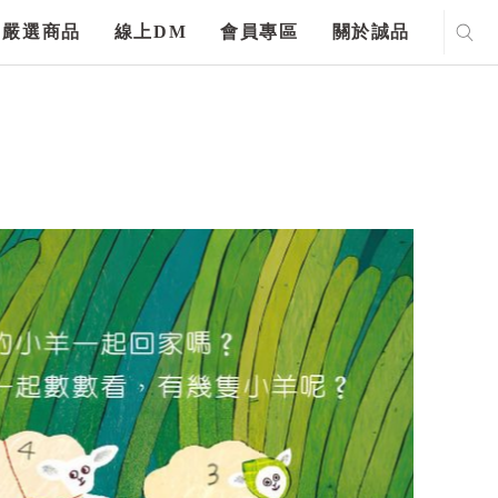
嚴選商品
線上DM
會員專區
關於誠品