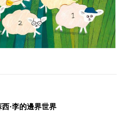
蘇西·李的邊界世界