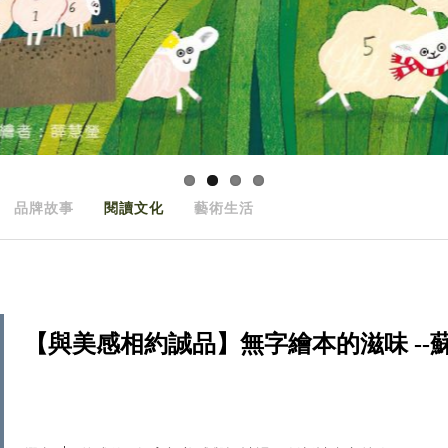
品牌故事
閱讀文化
藝術生活
【與美感相約誠品】無字繪本的滋味 --