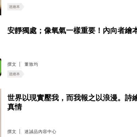
迷繪本
安靜獨處；像氧氣一樣重要！內向者繪
撰文
董致均
迷繪本
世界以現實壓我，而我報之以浪漫。詩
真情
撰文
迷誠品內容中心