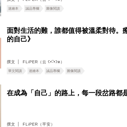
迷繪本
誠品專欄
圖像閱讀
面對生活的難，誰都值得被溫柔對待。療
的自己》
撰文
FLiPER（云 ʕ•͡-•ʔฅ）
華文閱讀
迷繪本
誠品專欄
圖像閱讀
在成為「自己」的路上，每一段岔路都是故事
撰文
FLiPER（平安）