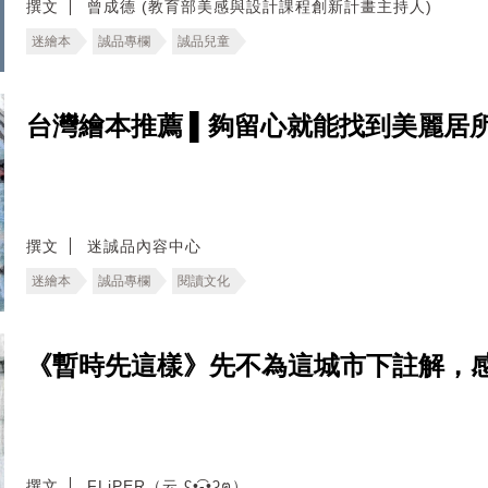
撰文
曾成德 (教育部美感與設計課程創新計畫主持人)
迷繪本
誠品專欄
誠品兒童
台灣繪本推薦 ▌夠留心就能找到美麗居
撰文
迷誠品內容中心
迷繪本
誠品專欄
閱讀文化
《暫時先這樣》先不為這城市下註解，
撰文
FLiPER（云 ʕ•͡-•ʔฅ）