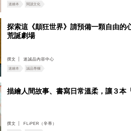
迷繪本
閱讀文化
探索這《顛狂世界》請預備一顆自由的
荒誕劇場
撰文
迷誠品內容中心
迷繪本
誠品專欄
描繪人間故事、書寫日常溫柔，讓３本
撰文
FLiPER（辛蒂）