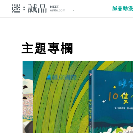
誠品動
主題專欄