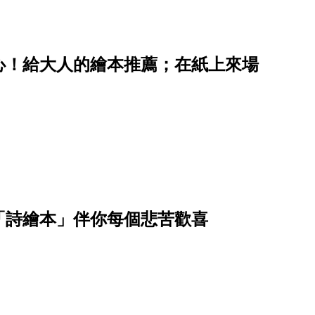
心！給大人的繪本推薦；在紙上來場
「詩繪本」伴你每個悲苦歡喜