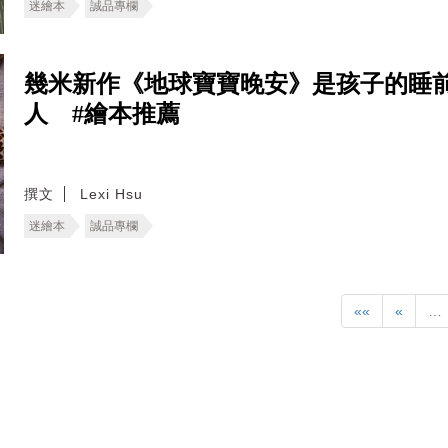
迷繪本
誠品專欄
幾米新作《地球寶寶晚安》是孩子的睡
人 #繪本推薦
撰文
Lexi Hsu
迷繪本
誠品專欄
««
«
…