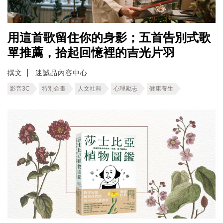
用這首歌留住你的身影；五首告別式歌
單推薦，拾起回憶裡的吉光片羽
撰文
迷誠品內容中心
影音3C
特別企畫
人文社科
心理勵志
健康養生