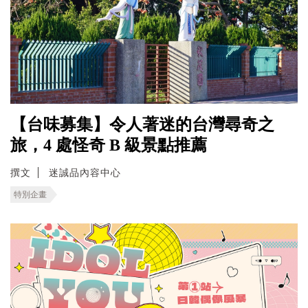
【台味募集】令人著迷的台灣尋奇之
旅，4 處怪奇 B 級景點推薦
撰文
迷誠品內容中心
特別企畫