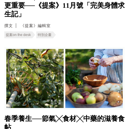
更重要──《提案》11月號「完美身體求
生記」
撰文
《提案》編輯室
提案on the desk
特別企畫
春季養生──節氣╳食材╳中藥的滋養食
帖