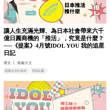
讓人生充滿光輝、為日本社會帶來六千
億日圓商機的「推活」，究竟是什麼？
──《提案》4月號IDOL YOU 我的追星
日記
撰文
龍貓大王
提案on the desk
特別企畫