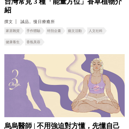
台灣常見 3 種「能量方位」香草植物介
紹
撰文
誠品。慢日療癒所
家居雜貨
手作體驗
特別企畫
藝文活動
人文社科
健康養生
香氛美容
烏烏醫師 | 不用強迫對方懂，先懂自己