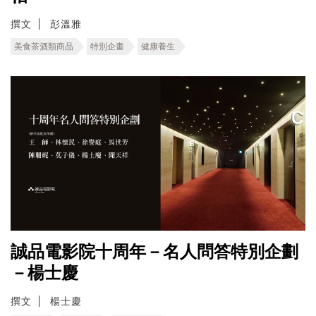
撰文
彭溫雅
美食茶酒類商品
特別企畫
健康養生
誠品電影院十周年－名人問答特別企劃
－楊士慶
撰文
楊士慶