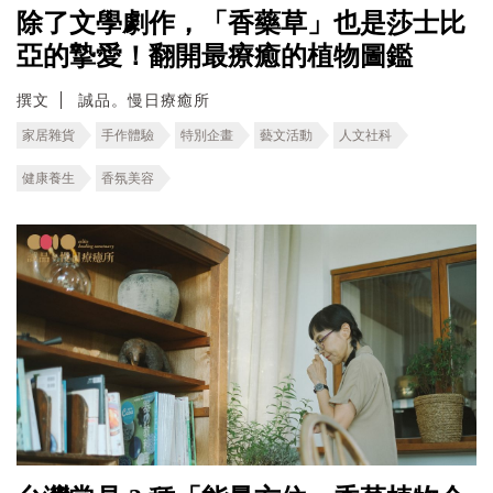
除了文學劇作，「香藥草」也是莎士比
亞的摯愛！翻開最療癒的植物圖鑑
撰文
誠品。慢日療癒所
家居雜貨
手作體驗
特別企畫
藝文活動
人文社科
健康養生
香氛美容