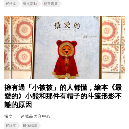
迷繪本
藝文活動
精選書摘
擁有過「小被被」的人都懂，繪本《最
愛的》小熊和那件有帽子的斗篷形影不
離的原因
撰文
迷誠品內容中心
迷繪本
圖像閱讀