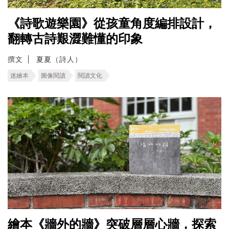
《詩歌遊樂園》從孩童角度編排設計，
翻轉古詩艱澀難懂的印象
撰文
夏夏（詩人）
迷繪本
圖像閱讀
閱讀文化
繪本《牆外的牆》突破層層心牆，探索