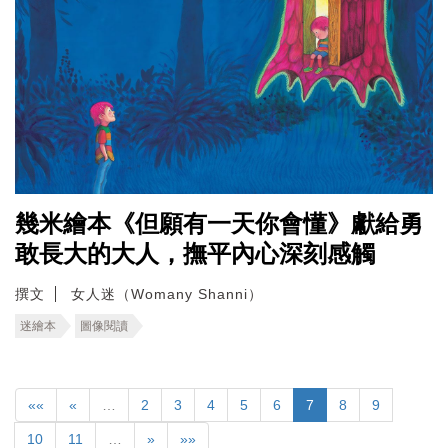
幾米繪本《但願有一天你會懂》獻給勇
敢長大的大人，撫平內心深刻感觸
撰文
女人迷（Womany Shanni）
迷繪本
圖像閱讀
««
«
…
2
3
4
5
6
7
8
9
10
11
…
»
»»