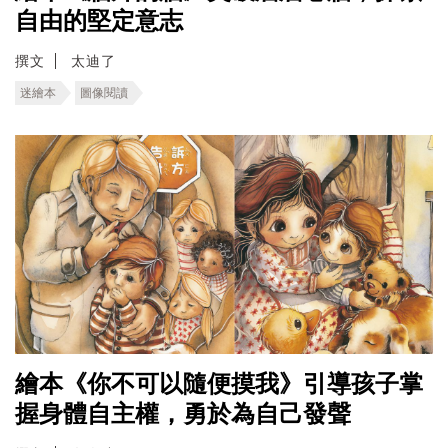
自由的堅定意志
撰文
太迪了
迷繪本
圖像閱讀
繪本《你不可以隨便摸我》引導孩子掌
握身體自主權，勇於為自己發聲