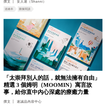
撰文
女人迷（Shanni）
迷繪本
圖像閱讀
「太崇拜別人的話，就無法擁有自由」
精選 3 個姆明（MOOMIN）寓言故
事，給你直中內心深處的療癒力量
撰文
迷誠品內容中心