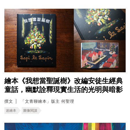
繪本《我想當聖誕樹》改編安徒生經典
童話，幽默詮釋現實生活的光明與暗影
撰文
「文青聊繪本」版主 何聖理
迷繪本
圖像閱讀