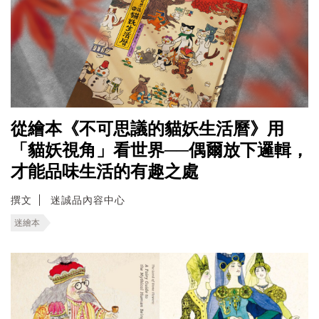
從繪本《不可思議的貓妖生活曆》用
「貓妖視角」看世界──偶爾放下邏輯，
才能品味生活的有趣之處
撰文
迷誠品內容中心
迷繪本