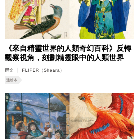
《來自精靈世界的人類奇幻百科》反轉
觀察視角，刻劃精靈眼中的人類世界
撰文
FLIPER（Sheara）
迷繪本