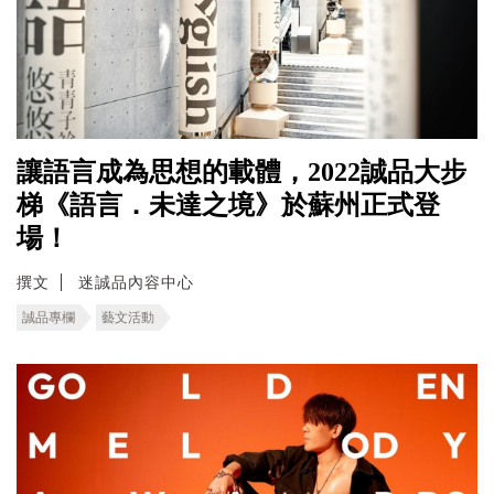
讓語言成為思想的載體，2022誠品大步
梯《語言．未達之境》於蘇州正式登
場！
撰文
迷誠品內容中心
誠品專欄
藝文活動