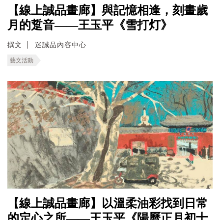
【線上誠品畫廊】與記憶相逢，刻畫歲
月的踅音——王玉平《雪打灯》
撰文
迷誠品內容中心
藝文活動
【線上誠品畫廊】以溫柔油彩找到日常
的定心之所——王玉平《陽曆正月初十