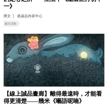
一》
撰文
迷誠品內容中心
藝文活動
【線上誠品畫廊】離得最遠時，才能看
得更清楚——幾米《囈語呢喃》