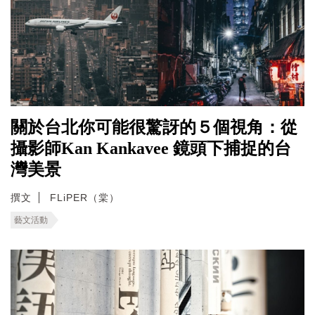
關於台北你可能很驚訝的５個視角：從
攝影師Kan Kankavee 鏡頭下捕捉的台
灣美景
撰文
FLiPER（棠）
藝文活動