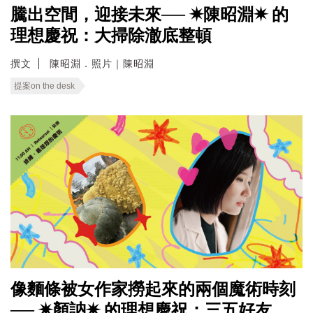
騰出空間，迎接未來── ✷陳昭淵✷ 的
理想慶祝：大掃除澈底整頓
撰文
陳昭淵．照片｜陳昭淵
提案on the desk
像麵條被女作家撈起來的兩個魔術時刻
── ✷顏訥✷ 的理想慶祝：三五好友，