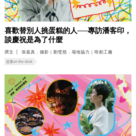
喜歡替別人挑蛋糕的人──專訪潘客印，
談慶祝是為了什麼
撰文
張嘉真．攝影｜劉璧慈．場地協力｜啡創工廠
提案on the desk