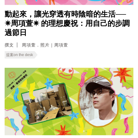
動起來，讓光穿透有時陰暗的生活──
✷周項萱✷ 的理想慶祝：用自己的步調
過節日
撰文
周項萱．照片｜周項萱
提案on the desk