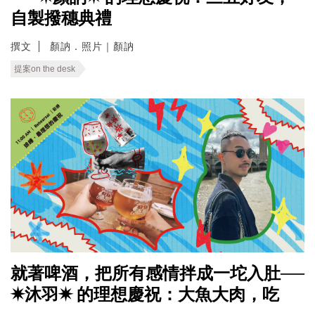
自製撥穗典禮
撰文
顏訥．照片｜顏訥
提案on the desk
就著啤酒，把所有感情拌成一坨入肚──
✷沐羽✷ 的理想慶祝：大魚大肉，吃