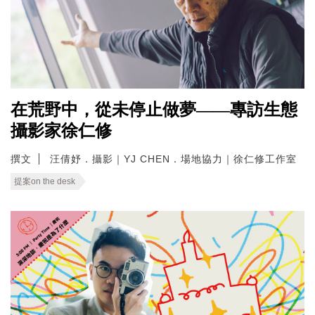
在荒野中，從未停止做夢——專訪生態
攝影家徐仁修
撰文
汪倩妤．攝影｜YJ CHEN．場地協力｜徐仁修工作室
提案on the desk