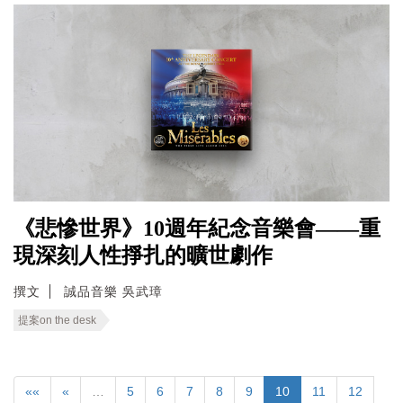
《悲慘世界》10週年紀念音樂會——重
現深刻人性掙扎的曠世劇作
撰文
誠品音樂 吳武璋
提案on the desk
««
«
…
5
6
7
8
9
10
11
12