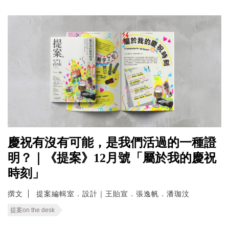
慶祝有沒有可能，是我們活過的一種證
明？｜《提案》12月號「屬於我的慶祝
時刻」
撰文
提案編輯室．設計｜王貽宣．張逸帆．潘珈汶
提案on the desk