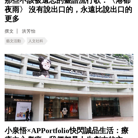
那些不該被遺忘的臺語流行歌：〈港都
夜雨〉 沒有說出口的，永遠比說出口的
更多
撰文
洪芳怡
藝文活動
人文社科
小泉悟×APPortfolio快閃誠品生活：療