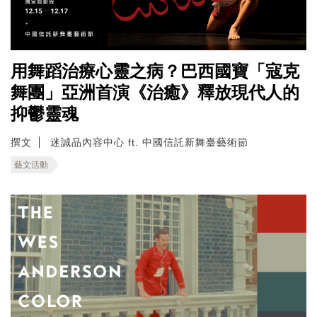
用舞蹈治療心靈之病？巴西國寶「寇克
舞團」亞洲首演《治癒》釋放現代人的
抑鬱靈魂
撰文
迷誠品內容中心 ft. 中國信託新舞臺藝術節
藝文活動