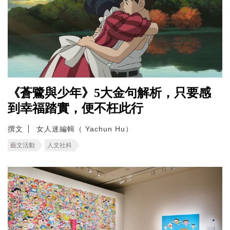
《蒼鷺與少年》5大金句解析，只要感
到幸福踏實，便不枉此行
撰文
女人迷編輯（ Yachun Hu）
藝文活動
人文社科