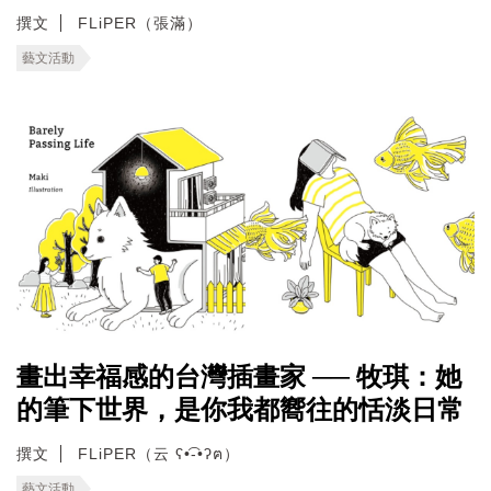
撰文
FLiPER（張滿）
藝文活動
畫出幸福感的台灣插畫家 ── 牧琪：她
的筆下世界，是你我都嚮往的恬淡日常
撰文
FLiPER（云 ʕ•͡-•ʔฅ）
藝文活動