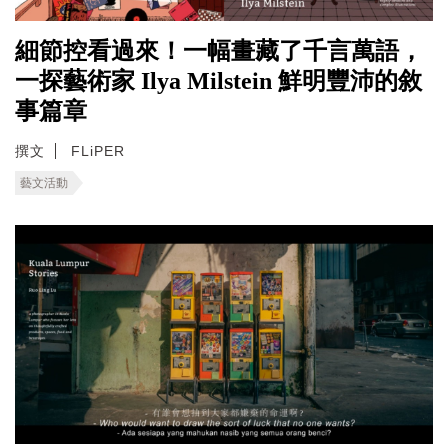
細節控看過來！一幅畫藏了千言萬語，
一探藝術家 Ilya Milstein 鮮明豐沛的敘
事篇章
撰文
FLiPER
藝文活動