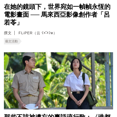
在她的鏡頭下，世界宛如一幀幀永恆的
電影畫面 ── 馬來西亞影像創作者「呂
若苓」
撰文
FLiPER（云 ʕ•͡-•ʔฅ）
藝文活動