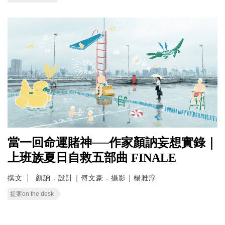
當一回命運賭神──作家顏訥妄想實錄｜
上班族夏日自救五部曲 FINALE
撰文
顏訥．設計｜傅文豪．攝影｜楊雅淳
提案on the desk