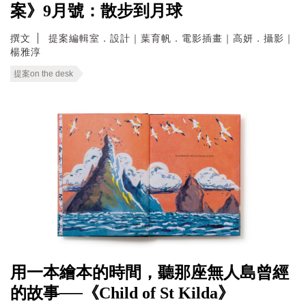
案》9月號：散步到月球
撰文
提案編輯室．設計｜葉育帆．電影插畫｜高妍．攝影｜
楊雅淳
提案on the desk
用一本繪本的時間，聽那座無人島曾經
的故事──《Child of St Kilda》