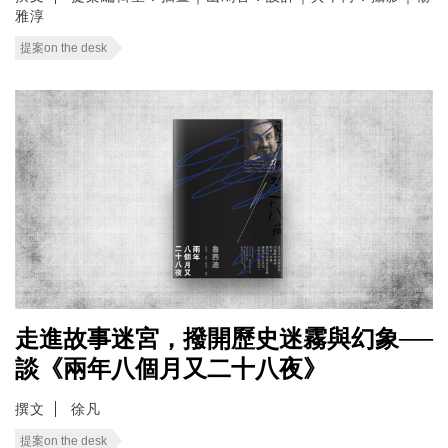
雅淳
提案on the desk
走進故事迷宮，撥開歷史迷霧與幻象──
談《兩年八個月又二十八夜》
撰文
徐凡
提案on the desk