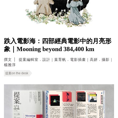
跌入電影海：四部經典電影中的月亮形
象｜Mooning beyond 384,400 km
撰文
提案編輯室．設計｜葉育帆．電影插畫｜高妍．攝影｜
楊雅淳
提案on the desk