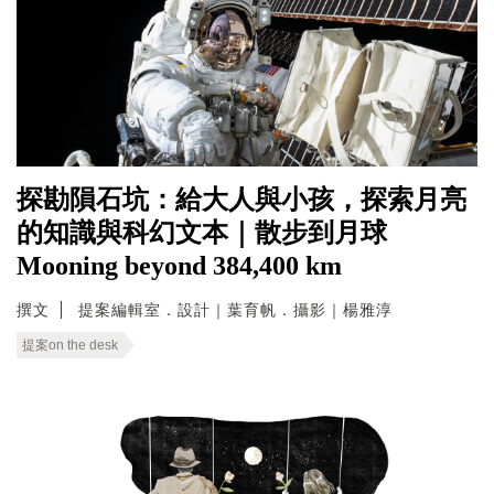
探勘隕石坑：給大人與小孩，探索月亮
的知識與科幻文本｜散步到月球
Mooning beyond 384,400 km
撰文
提案編輯室．設計｜葉育帆．攝影｜楊雅淳
提案on the desk