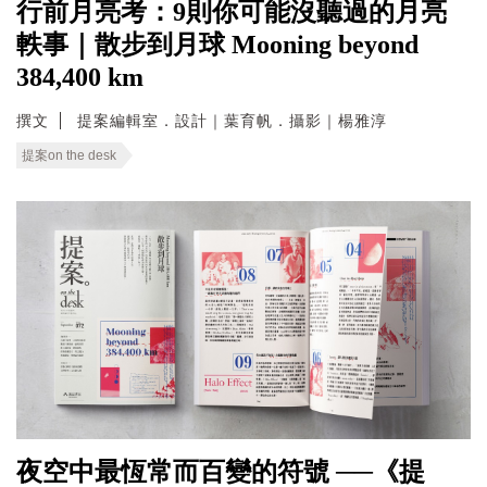
行前月亮考：9則你可能沒聽過的月亮
軼事｜散步到月球 Mooning beyond
384,400 km
撰文
提案編輯室．設計｜葉育帆．攝影｜楊雅淳
提案on the desk
夜空中最恆常而百變的符號 ──《提