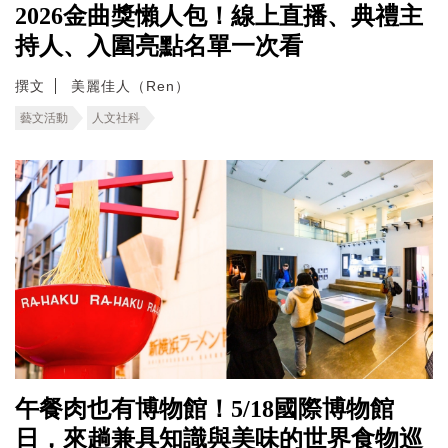
2026金曲獎懶人包！線上直播、典禮主
持人、入圍亮點名單一次看
撰文
美麗佳人（Ren）
藝文活動
人文社科
午餐肉也有博物館！5/18國際博物館
日，來趟兼具知識與美味的世界食物巡