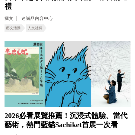
禮
撰文
迷誠品內容中心
藝文活動
人文社科
2026必看展覽推薦！沉浸式體驗、當代
藝術，熱門藍貓Sachiket首展一次看