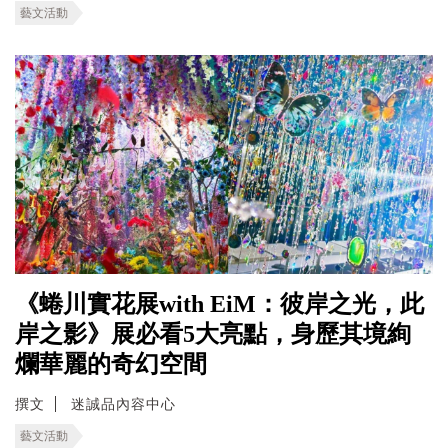
藝文活動
《蜷川實花展with EiM：彼岸之光，此
岸之影》展必看5大亮點，身歷其境絢
爛華麗的奇幻空間
撰文
迷誠品內容中心
藝文活動