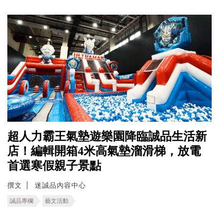
超人力霸王氣墊遊樂園降臨誠品生活新
店！編輯開箱4米高氣墊溜滑梯，放電
首選寒假親子景點
撰文
迷誠品內容中心
誠品專欄
藝文活動