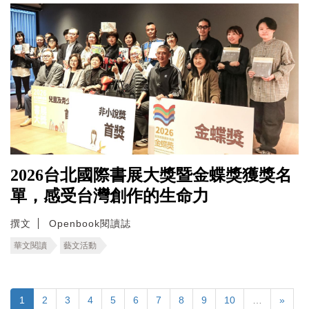
2026台北國際書展大獎暨金蝶獎獲獎名
單，感受台灣創作的生命力
撰文
Openbook閱讀誌
華文閱讀
藝文活動
1
2
3
4
5
6
7
8
9
10
…
»