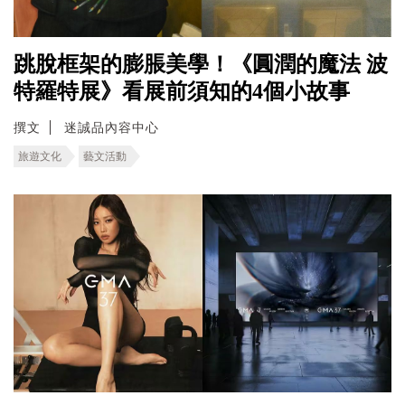
跳脫框架的膨脹美學！《圓潤的魔法 波
特羅特展》看展前須知的4個小故事
撰文
迷誠品內容中心
旅遊文化
藝文活動