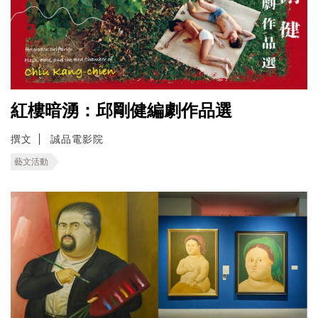
紅樓暗湧：邱剛健編劇作品選
撰文
誠品電影院
藝文活動