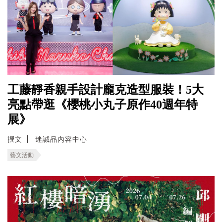
工藤靜香親手設計龐克造型服裝！5大
亮點帶逛《櫻桃小丸子原作40週年特
展》
撰文
迷誠品內容中心
藝文活動