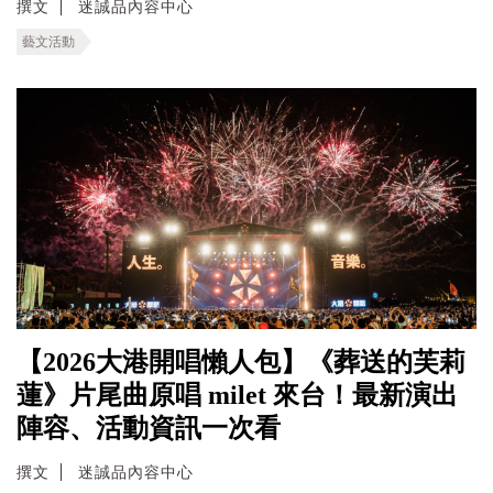
撰文
迷誠品內容中心
藝文活動
【2026大港開唱懶人包】《葬送的芙莉
蓮》片尾曲原唱 milet 來台！最新演出
陣容、活動資訊一次看
撰文
迷誠品內容中心