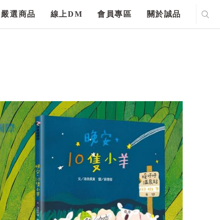
嚴選商品
線上DM
會員專區
關於誠品