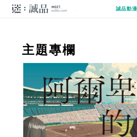
誠品動
主題專欄