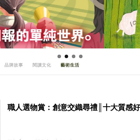
品牌故事
閱讀文化
藝術生活
職人選物賞：創意交織尋禮║十大質感