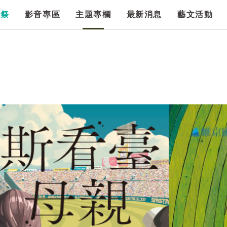
漫祭
影音專區
主題專欄
最新消息
藝文活動