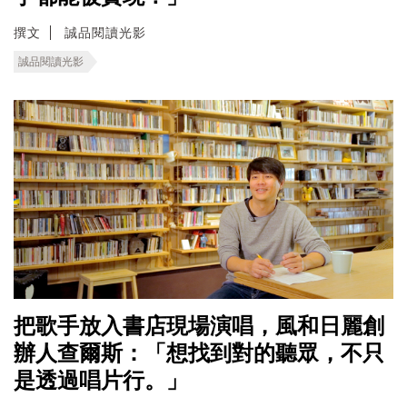
撰文
誠品閱讀光影
誠品閱讀光影
把歌手放入書店現場演唱，風和日麗創
辦人查爾斯：「想找到對的聽眾，不只
是透過唱片行。」