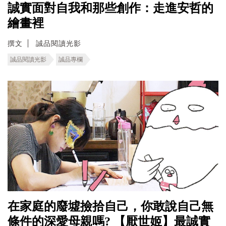
誠實面對自我和那些創作：走進安哲的
繪畫裡
撰文
誠品閱讀光影
誠品閱讀光影
誠品專欄
在家庭的廢墟撿拾自己，你敢說自己無
條件的深愛母親嗎? 【厭世姬】最誠實