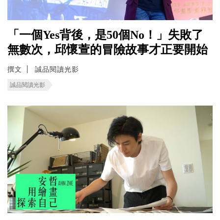
「一個Yes背後，是50個No！」失敗了
無數次，邱懷萱的冒險故事才正要開始
撰文
誠品閱讀光影
誠品閱讀光影