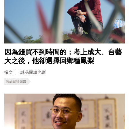
因為錢買不到時間的；考上成大、台藝
大之後，他卻選擇回鄉種鳳梨
撰文
誠品閱讀光影
誠品閱讀光影