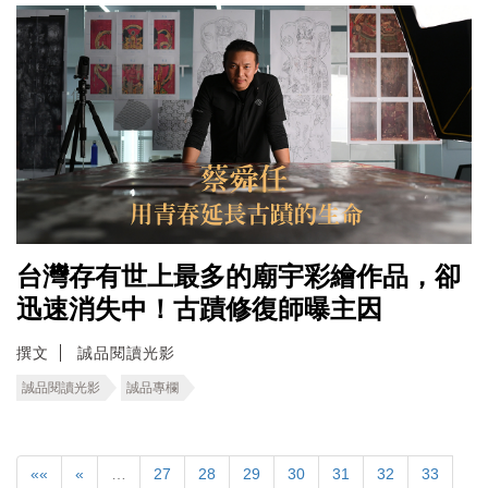
台灣存有世上最多的廟宇彩繪作品，卻
迅速消失中！古蹟修復師曝主因
撰文
誠品閱讀光影
誠品閱讀光影
誠品專欄
««
«
…
27
28
29
30
31
32
33