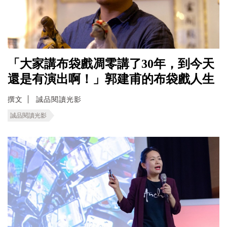
「大家講布袋戲凋零講了30年，到今天
還是有演出啊！」郭建甫的布袋戲人生
撰文
誠品閱讀光影
誠品閱讀光影