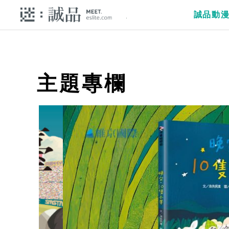
誠品動
主題專欄