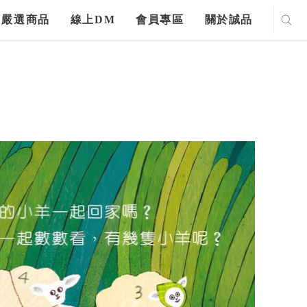
嚴選商品
線上DM
會員專區
關於誠品