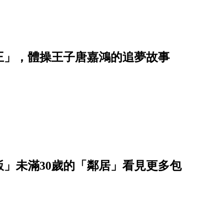
王」，體操王子唐嘉鴻的追夢故事
飯」未滿30歲的「鄰居」看見更多包