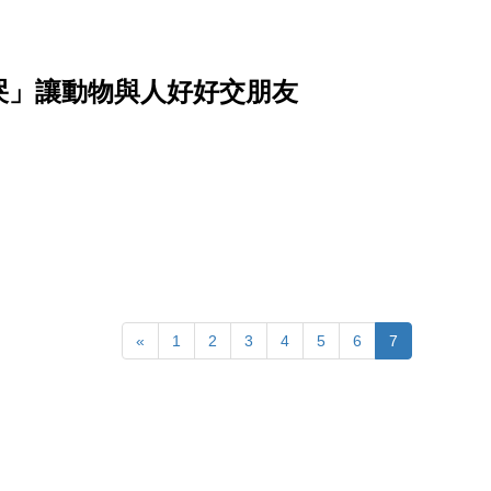
哭」讓動物與人好好交朋友
«
1
2
3
4
5
6
7