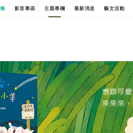
漫祭
影音專區
主題專欄
最新消息
藝文活動