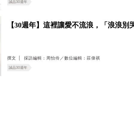
誠品30週年
【30週年】這裡讓愛不流浪，「浪浪別
撰文
採訪編輯：周怡伶／數位編輯：莊偉祺
誠品30週年