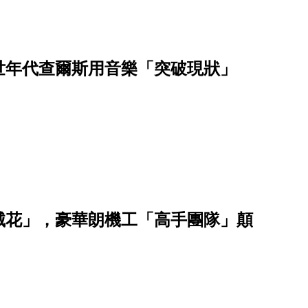
世年代查爾斯用音樂「突破現狀」
械花」，豪華朗機工「高手團隊」顛