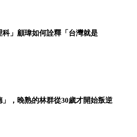
理科」顧瑋如何詮釋「台灣就是
德」，晚熟的林群從30歲才開始叛逆