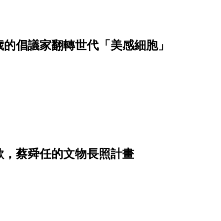
0歲的倡議家翻轉世代「美感細胞」
歡，蔡舜任的文物長照計畫