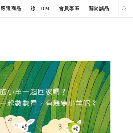
嚴選商品
線上DM
會員專區
關於誠品