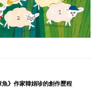
章魚》作家韓娟珍的創作歷程