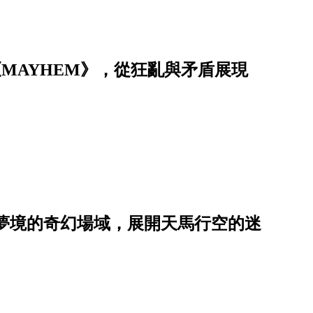
專《MAYHEM》，從狂亂與矛盾展現
夢境的奇幻場域，展開天馬行空的迷