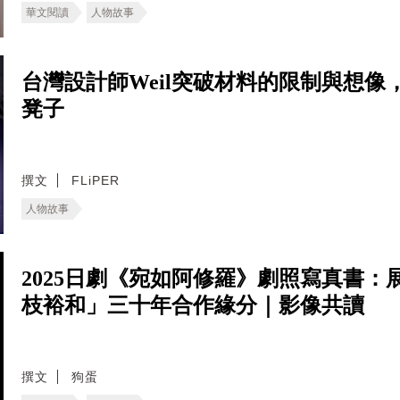
華文閱讀
人物故事
台灣設計師Weil突破材料的限制與想
凳子
撰文
FLiPER
人物故事
2025日劇《宛如阿修羅》劇照寫真書
枝裕和」三十年合作緣分｜影像共讀
撰文
狗蛋