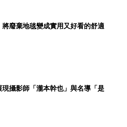
像，將廢棄地毯變成實用又好看的舒適
：展現攝影師「瀧本幹也」與名導「是