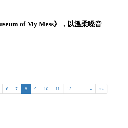
eum of My Mess》，以溫柔嗓音
6
7
8
9
10
11
12
…
»
»»