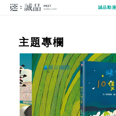
誠品動
主題專欄