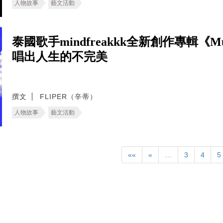
人物故事
藝文活動
泰國歌手mindfreakkk全新創作專輯《Mus
唱出人生的不完美
撰文
FLIPER（辛蒂）
人物故事
藝文活動
««
«
…
3
4
5