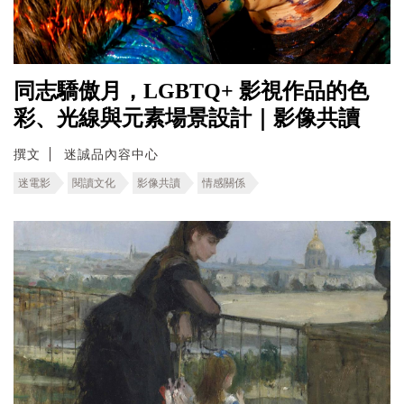
同志驕傲月，LGBTQ+ 影視作品的色
彩、光線與元素場景設計｜影像共讀
撰文
迷誠品內容中心
迷電影
閱讀文化
影像共讀
情感關係