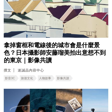
拿掉窗框和電線後的城市會是什麼景
色？日本攝影師安藤瑠美拍出意想不到
的東京｜影像共讀
撰文
迷誠品內容中心
影音3C
旅遊文化
人物故事
影像共讀