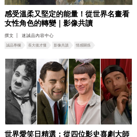
感受溫柔又堅定的能量！從世界名畫看
女性角色的轉變｜影像共讀
撰文
迷誠品內容中心
誠品專欄
長大後才懂
影像共讀
情感關係
世界愛笑日精選：從四位影史喜劇大師