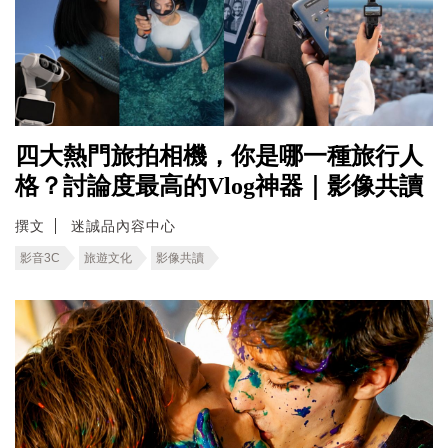
四大熱門旅拍相機，你是哪一種旅行人
格？討論度最高的Vlog神器｜影像共讀
撰文
迷誠品內容中心
影音3C
旅遊文化
影像共讀