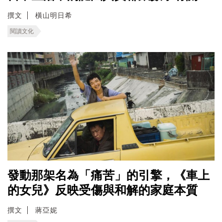
撰文
橫山明日希
閱讀文化
發動那架名為「痛苦」的引擎，《車上
的女兒》反映受傷與和解的家庭本質
撰文
蔣亞妮