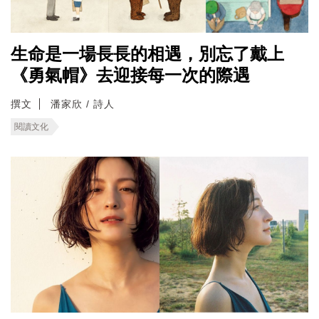
生命是一場長長的相遇，別忘了戴上
《勇氣帽》去迎接每一次的際遇
撰文
潘家欣 / 詩人
閱讀文化