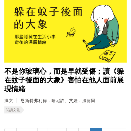
不是你玻璃心，而是早就受傷；讀《躲
在蚊子後面的大象》害怕在他人面前展
現情緒
撰文
恩斯特弗利德．哈尼許、艾娃．溫德爾
閱讀文化