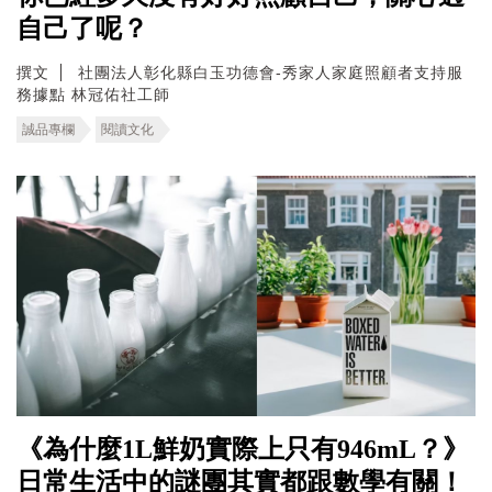
自己了呢？
撰文
社團法人彰化縣白玉功德會-秀家人家庭照顧者支持服
務據點 林冠佑社工師
誠品專欄
閱讀文化
《​為什麼1L鮮奶實際上只有946mL？》
日常生活中的謎團其實都跟數學有關！