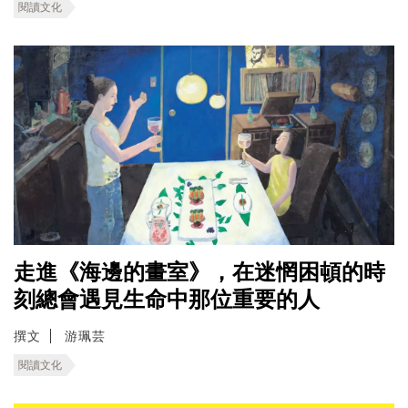
閱讀文化
走進《​海邊的畫室》，在迷惘困頓的時
刻總會遇見生命中那位重要的人
撰文
游珮芸
閱讀文化