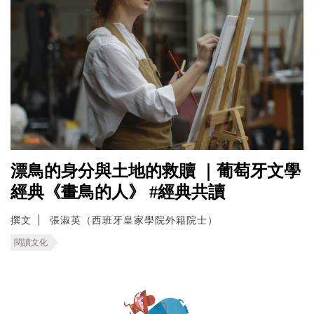
漂鳥的身分與土地的救贖 ｜葡萄牙文學
經典《畫鳥的人》 #經典共讀
撰文
張淑英（西班牙皇家學院外籍院士）
閱讀文化