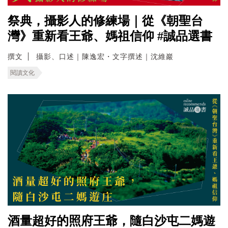
祭典，攝影人的修練場｜從《朝聖台
灣》重新看王爺、媽祖信仰 #誠品選書
撰文
攝影、口述｜陳逸宏・文字撰述｜沈維巖
閱讀文化
酒量超好的照府王爺，隨白沙屯二媽遊