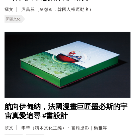
撰文
吳昌翼（오창익，韓國人權運動者）
閱讀文化
航向伊甸納，法國漫畫巨匠墨必斯的宇
宙真愛追尋 #書設計
撰文
李華（積木文化主編）・書籍攝影｜楊雅淳