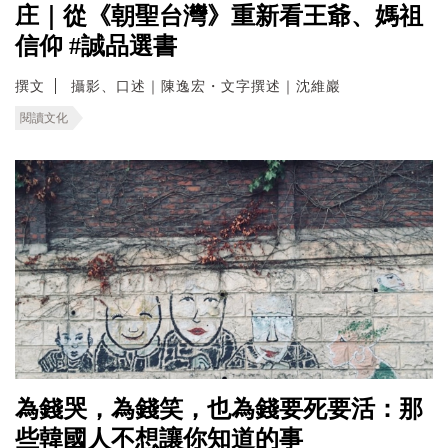
庄｜從《朝聖台灣》重新看王爺、媽祖
信仰 #誠品選書
撰文
攝影、口述｜陳逸宏・文字撰述｜沈維巖
閱讀文化
為錢哭，為錢笑，也為錢要死要活：那
些韓國人不想讓你知道的事